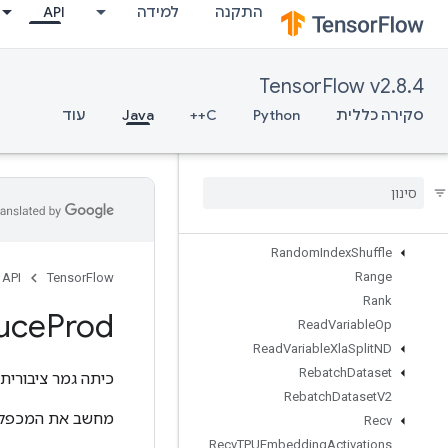
התקנה
למידה
API
RaggedFillEmptyRows
RaggedFillEmptyRowsGrad
RaggedGather
TensorFlow v2.8.4
RaggedRange
RaggedTensorFromVariant
סקירה כללית
Python
C++
Java
עוד
RaggedTensorToSparse
Ragged
Tensor
To
Tensor
Ragged
Tensor
To
Variant
Ragged
Tensor
To
Variant
Gradient
Random
Dataset
V2
Random
Index
Shuffle
Range
API
TensorFlow
Rank
uce
Prod
Read
Variable
Op
Read
Variable
Xla
Split
ND
Rebatch
Dataset
כיתה גמר ציבורית
Rebatch
Dataset
V2
מחשב את המכפלה 
Recv
Recv
TPUEmbedding
Activations