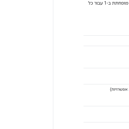
מפחית 'קלט' לאורך הממדים הניתנים ב'ציר'. אלא אם כן 'keep_dims' נכון, דרגת הטנזור מופחתת ב-1 עבור כל
אפשרויות)