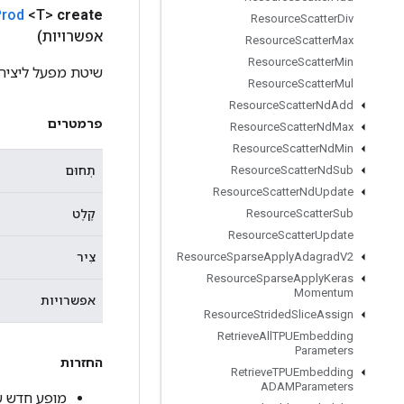
Prod
<T>
create
Resource
Scatter
Div
אפשרויות)
Resource
Scatter
Max
Resource
Scatter
Min
שיטת מפעל ליצירת מחלק
Resource
Scatter
Mul
Resource
Scatter
Nd
Add
פרמטרים
Resource
Scatter
Nd
Max
Resource
Scatter
Nd
Min
תְחוּם
Resource
Scatter
Nd
Sub
Resource
Scatter
Nd
Update
קֶלֶט
Resource
Scatter
Sub
Resource
Scatter
Update
צִיר
Resource
Sparse
Apply
Adagrad
V2
Resource
Sparse
Apply
Keras
Momentum
אפשרויות
Resource
Strided
Slice
Assign
Retrieve
All
TPUEmbedding
Parameters
החזרות
Retrieve
TPUEmbedding
ADAMParameters
מופע חדש של ceProd