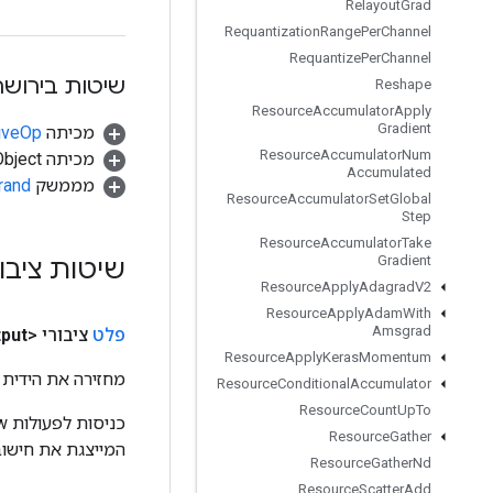
Relayout
Grad
Requantization
Range
Per
Channel
Requantize
Per
Channel
שיטות בירושה
Reshape
Resource
Accumulator
Apply
Gradient
מכיתה
tiveOp
Resource
Accumulator
Num
מכיתה java.lang.Object
Accumulated
מממשק
rand
Resource
Accumulator
Set
Global
Step
Resource
Accumulator
Take
Gradient
שיטות ציבו
Resource
Apply
Adagrad
V2
Resource
Apply
Adam
With
Amsgrad
פלט
ציבורי <T>
put
Resource
Apply
Keras
Momentum
מחזירה את הידית 
Resource
Conditional
Accumulator
Resource
Count
Up
To
Resource
Gather
המייצגת את חישוב
Resource
Gather
Nd
Resource
Scatter
Add