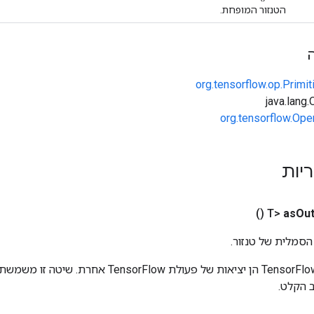
הטנזור המופחת.
org.tensorflow.op.Primi
org.tensorflow.Ope
ריות
()
as
Out
הסמלית של טנזור.
כניסות לפעולות TensorFlow הן יציאות של פעולת rFlow
 הקלט.