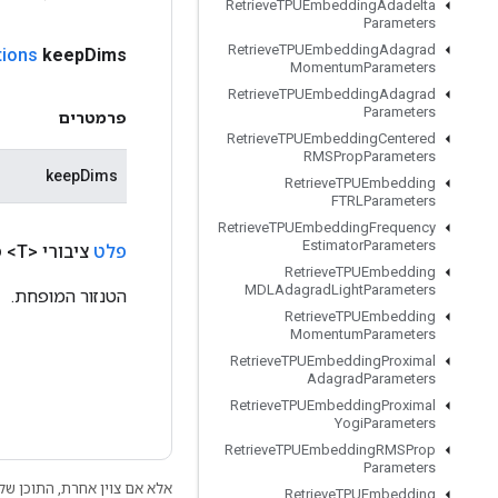
Retrieve
TPUEmbedding
Adadelta
Parameters
Retrieve
TPUEmbedding
Adagrad
tions
keep
Dims
Momentum
Parameters
Retrieve
TPUEmbedding
Adagrad
Parameters
פרמטרים
Retrieve
TPUEmbedding
Centered
RMSProp
Parameters
keepDims
Retrieve
TPUEmbedding
FTRLParameters
Retrieve
TPUEmbedding
Frequency
Estimator
Parameters
פלט
ציבורי <T>
פ
Retrieve
TPUEmbedding
MDLAdagrad
Light
Parameters
הטנזור המופחת.
Retrieve
TPUEmbedding
Momentum
Parameters
Retrieve
TPUEmbedding
Proximal
Adagrad
Parameters
Retrieve
TPUEmbedding
Proximal
Yogi
Parameters
Retrieve
TPUEmbedding
RMSProp
Parameters
אלא אם צוין אחרת, התוכן של 
Retrieve
TPUEmbedding