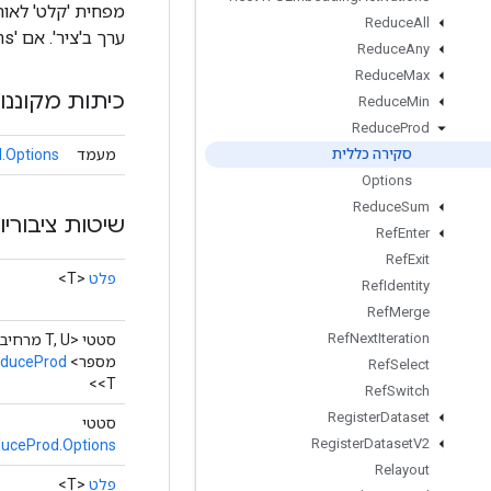
Reduce
All
ערך ב'ציר'. אם 'keep_dims' נכון, הממדים המופחתים נשמרים עם אורך 1.
Reduce
Any
Reduce
Max
כיתות מקוננו
Reduce
Min
Reduce
Prod
מעמד
.Options
סקירה כללית
Options
Reduce
Sum
שיטות ציבוריו
Ref
Enter
Ref
Exit
פלט
<T>
Ref
Identity
Ref
Merge
Ref
Next
Iteration
סטטי <T, U מרחיב
מספר>
duceProd
Ref
Select
<T>
Ref
Switch
Register
Dataset
סטטי
Register
Dataset
V2
uceProd.Options
Relayout
פלט
<T>