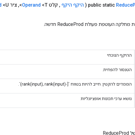
Reduce
public static
(
היקף היקף
,
קלט
<T>
Operand
,
ציר
<U>
d
ה העוטפת פעולת ReduceProd חדשה.
ההיקף הנוכחי
הטנסור להפחית.
הממדים להקטין. חייב להיות בטווח `[-rank(input), rank(input))`.
נושא ערכי תכונות אופציונליות
Redu