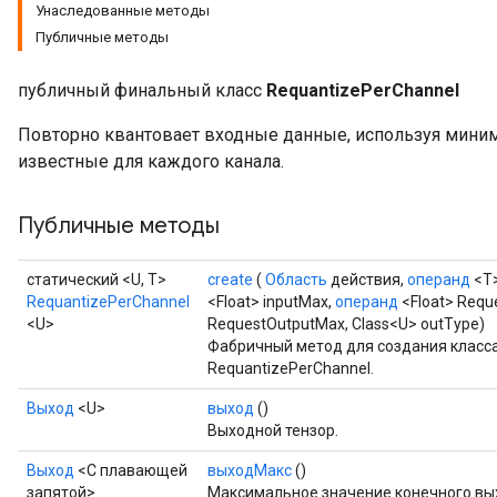
Унаследованные методы
Публичные методы
публичный финальный класс
RequantizePerChannel
Повторно квантовает входные данные, используя мини
известные для каждого канала.
Публичные методы
статический <U, T>
create
(
Область
действия,
операнд
<T>
RequantizePerChannel
<Float> inputMax,
операнд
<Float> Requ
<U>
RequestOutputMax, Class<U> outType)
Фабричный метод для создания класс
RequantizePerChannel.
Выход
<U>
выход
()
Выходной тензор.
Выход
<С плавающей
выходМакс
()
запятой>
Максимальное значение конечного вых