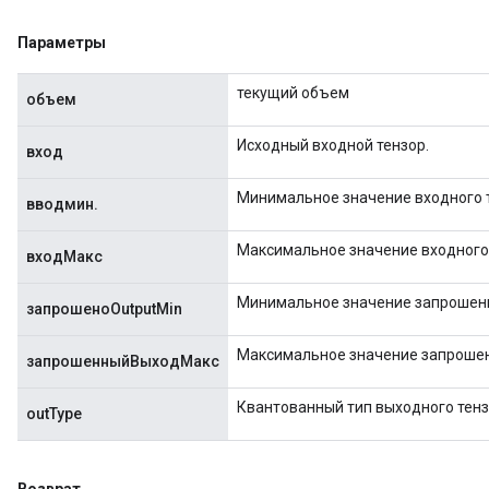
atorParameters
Параметры
ghtParameters
meters
текущий объем
объем
adParameters
rameters
Исходный входной тензор.
вход
eters
ientDescentParameters
Минимальное значение входного 
вводмин.
Максимальное значение входного 
входМакс
Минимальное значение запрошенн
запрошеноOutputMin
Максимальное значение запрошен
запрошенныйВыходМакс
Квантованный тип выходного тенз
outType