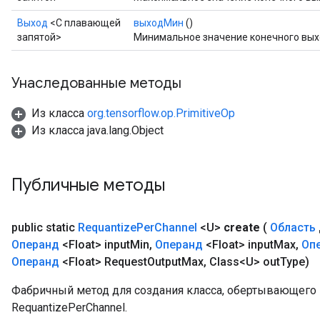
Выход
<С плавающей
выходМин
()
запятой>
Минимальное значение конечного вых
Унаследованные методы
Из класса
org.tensorflow.op.PrimitiveOp
Из класса java.lang.Object
m
Публичные методы
public static
Requantize
Per
Channel
<U>
create
(
Область
rs
Операнд
<Float> input
Min
,
Операнд
<Float> input
Max
,
Оп
eters
Операнд
<Float> Request
Output
Max
,
Class<U> out
Type)
ntumParameters
ters
Фабричный метод для создания класса, обертывающег
ropParameters
RequantizePerChannel.
s