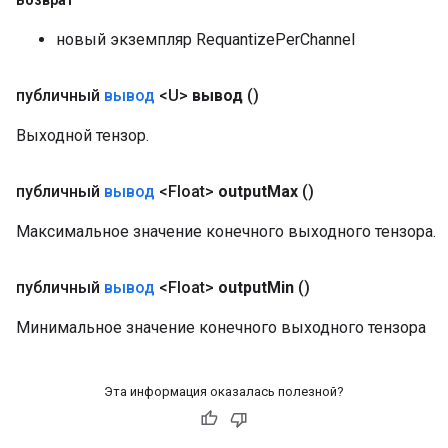
Возврат
новый экземпляр RequantizePerChannel
публичный
вывод
<U>
вывод
()
Выходной тензор.
публичный
вывод
<Float>
output
Max
()
Максимальное значение конечного выходного тензора.
публичный
вывод
<Float>
output
Min
()
Минимальное значение конечного выходного тензора
Эта информация оказалась полезной?