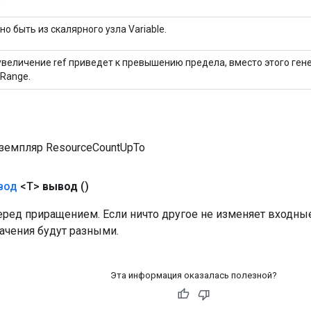
о быть из скалярного узла Variable.
увеличение ref приведет к превышению предела, вместо этого ген
Range.
земпляр ResourceCountUpTo
вод
<T>
вывод
()
еред приращением. Если ничто другое не изменяет входны
ачения будут разными.
Эта информация оказалась полезной?