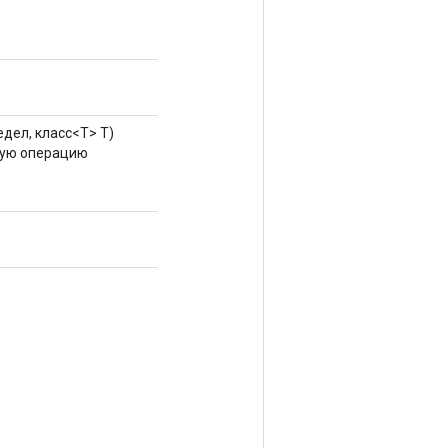
дел, класс<T> T)
вую операцию