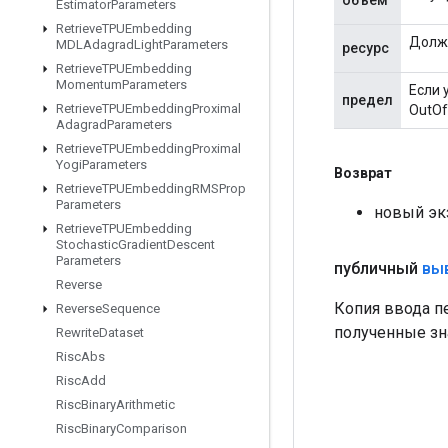
Estimator
Parameters
Retrieve
TPUEmbedding
Должн
MDLAdagrad
Light
Parameters
ресурс
Retrieve
TPUEmbedding
Momentum
Parameters
Если 
предел
Retrieve
TPUEmbedding
Proximal
OutOf
Adagrad
Parameters
Retrieve
TPUEmbedding
Proximal
Yogi
Parameters
Возврат
Retrieve
TPUEmbedding
RMSProp
Parameters
новый эк
Retrieve
TPUEmbedding
Stochastic
Gradient
Descent
Parameters
публичный
вы
Reverse
Копия ввода п
Reverse
Sequence
полученные зн
Rewrite
Dataset
Risc
Abs
Risc
Add
Risc
Binary
Arithmetic
Risc
Binary
Comparison