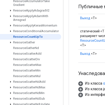
Resource
Accumulator
Take
Gradient
Публичные 
Resource
Apply
Adagrad
V2
Resource
Apply
Adam
With
Выход
<Т>
Amsgrad
Resource
Apply
Keras
Momentum
статический <T
Resource
Conditional
Accumulator
расширяет чис
Resource
Count
Up
To
ResourceCount
Resource
Gather
<T>
Resource
Gather
Nd
Выход
<Т>
Resource
Scatter
Add
Resource
Scatter
Div
Resource
Scatter
Max
Resource
Scatter
Min
Унаследова
Resource
Scatter
Mul
Resource
Scatter
Nd
Add
Из класса
o
Resource
Scatter
Nd
Max
Из класса ja
Resource
Scatter
Nd
Min
Из интерф
Resource
Scatter
Nd
Sub
Resource
Scatter
Nd
Update