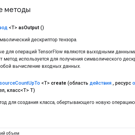
е методы
вод
<T>
as
Output
()
мволический дескриптор тензора.
е для операций TensorFlow являются выходными данными
от метод используется для получения символического деск
собой вычисление входных данных.
source
Count
Up
To
<T>
create
(область
действия
,
ресурс
ел
,
класс<T> T)
од для создания класса, обертывающего новую операцию 
щий объем