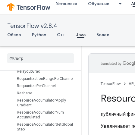
Установка
Обучение
AP
RefExit
RefIdentity
RefMerge
TensorFlow v2.8.4
RefNextIteration
Обзор
Python
C++
Java
Более
RefSelect
Ref
Switch
Register
Dataset
Register
Dataset
V2
Relayout
Relayout
Grad
Requantization
Range
Per
Channel
TensorFlow
API
Requantize
Per
Channel
Reshape
Resour
Resource
Accumulator
Apply
Gradient
Resource
Accumulator
Num
публичный фи
Accumulated
Resource
Accumulator
Set
Global
Увеличивает пе
Step