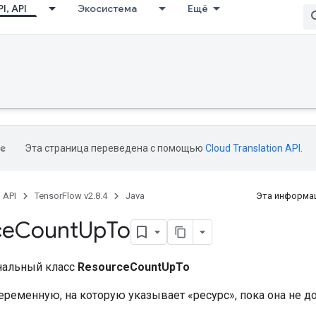
I, API
Экосистема
Ещё
Эта страница переведена с помощью
Cloud Translation API
.
, API
TensorFlow v2.8.4
Java
Эта информац
ce
Count
Up
To
нальный класс
ResourceCountUpTo
ременную, на которую указывает «ресурс», пока она не до