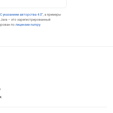
С указанием авторства 4.0"
, а примеры
. Java – это зарегистрированный
ирован по
лицензии numpy
.
а
к