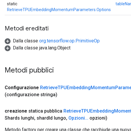
static
tableN
RetrieveTPUEmbeddingMomentumParameters.Options
Metodi ereditati
Dalla classe
org.tensorflow.op.PrimitiveOp
Dalla classe java.lang.Object
Metodi pubblici
Configurazione
Retrieve
TPUEmbedding
Momentum
Parame
(configurazione stringa)
creazione
statica pubblica
Retrieve
TPUEmbedding
Momen
Shards lunghi
,
shard
Id lungo
,
Opzioni
.
.
.
opzioni)
Metodo factory per creare una classe che racchiude una nuov