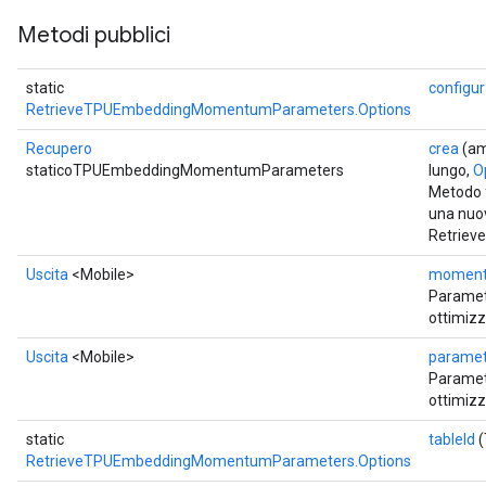
Metodi pubblici
static
configu
RetrieveTPUEmbeddingMomentumParameters.Options
Recupero
crea
(am
staticoTPUEmbeddingMomentumParameters
lungo,
Op
Metodo f
una nuo
Retrie
Uscita
<Mobile>
momen
Paramet
ottimiz
Uscita
<Mobile>
paramet
Parametr
ottimiz
static
tableId
(
RetrieveTPUEmbeddingMomentumParameters.Options