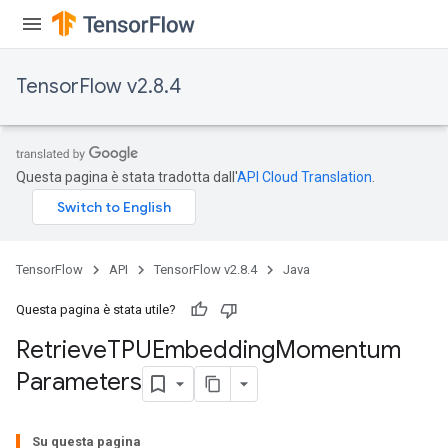
TensorFlow v2.8.4
m
Questa pagina è stata tradotta dall'
API Cloud Translation
.
rs
eters
TensorFlow
API
TensorFlow v2.8.4
Java
ntumParameters
ters
Questa pagina è stata utile?
ropParameters
Retrieve
TPUEmbedding
Momentum
s
Parameters
atorParameters
ghtParameters
meters
Su questa pagina