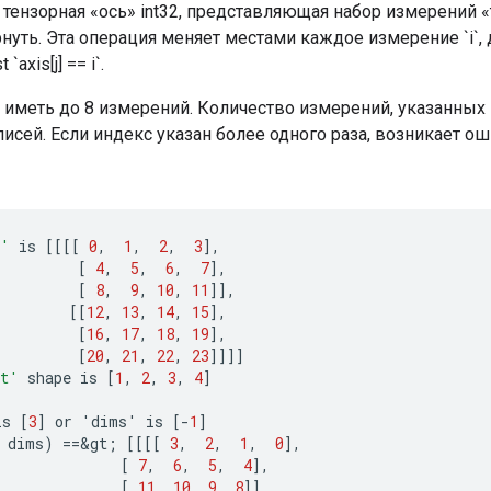
 тензорная «ось» int32, представляющая набор измерений 
уть. Эта операция меняет местами каждое измерение `i`, 
`axis[j] == i`.
 иметь до 8 измерений. Количество измерений, указанных в
писей. Если индекс указан более одного раза, возникает оши
t'
is
[[[[
0
,
1
,
2
,
3
]
,
[
4
,
5
,
6
,
7
]
,
[
8
,
9
,
10
,
11
]]
,
[[
12
,
13
,
14
,
15
]
,
[
16
,
17
,
18
,
19
]
,
[
20
,
21
,
22
,
23
]]]]
t'
shape
is
[
1
,
2
,
3
,
4
]
is
[
3
]
or
'
dims
'
is
[-
1
]
dims
)
==
&
gt
;
[[[[
3
,
2
,
1
,
0
]
,
[
7
,
6
,
5
,
4
]
,
[
11
,
10
,
9
,
8
]]
,