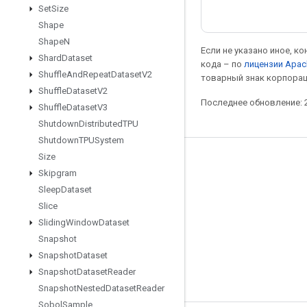
Set
Size
Shape
Shape
N
Если не указано иное, к
Shard
Dataset
кода – по
лицензии Apac
Shuffle
And
Repeat
Dataset
V2
товарный знак корпорац
Shuffle
Dataset
V2
Последнее обновление: 2
Shuffle
Dataset
V3
Shutdown
Distributed
TPU
Shutdown
TPUSystem
Size
Мы в социальных сетях
Skipgram
Блог
Sleep
Dataset
Slice
Форум
Sliding
Window
Dataset
GitHub
Snapshot
Twitter
Snapshot
Dataset
Snapshot
Dataset
Reader
YouTube
Snapshot
Nested
Dataset
Reader
Sobol
Sample