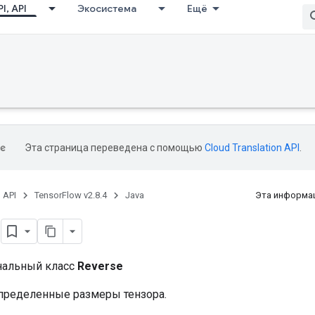
I, API
Экосистема
Ещё
Эта страница переведена с помощью
Cloud Translation API
.
, API
TensorFlow v2.8.4
Java
Эта информац
e
нальный класс
Reverse
пределенные размеры тензора.