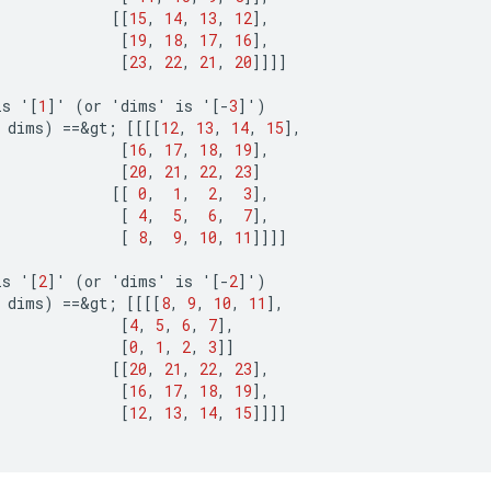
[[
15
,
14
,
13
,
12
]
,
[
19
,
18
,
17
,
16
]
,
[
23
,
22
,
21
,
20
]]]]
is
'
[
1
]
'
(
or
'
dims
'
is
'
[-
3
]
'
)
dims
)
==
&
gt
;
[[[[
12
,
13
,
14
,
15
]
,
[
16
,
17
,
18
,
19
]
,
[
20
,
21
,
22
,
23
]
[[
0
,
1
,
2
,
3
]
,
[
4
,
5
,
6
,
7
]
,
[
8
,
9
,
10
,
11
]]]]
is
'
[
2
]
'
(
or
'
dims
'
is
'
[-
2
]
'
)
dims
)
==
&
gt
;
[[[[
8
,
9
,
10
,
11
]
,
[
4
,
5
,
6
,
7
]
,
[
0
,
1
,
2
,
3
]]
[[
20
,
21
,
22
,
23
]
,
[
16
,
17
,
18
,
19
]
,
[
12
,
13
,
14
,
15
]]]]