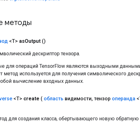
е методы
вод
<T>
as
Output
()
мволический дескриптор тензора.
е для операций TensorFlow являются выходными данными
от метод используется для получения символического деск
собой вычисление входных данных.
verse
<T>
create
(
область
видимости
,
тензор
операнда
<
од для создания класса, обертывающего новую обратную