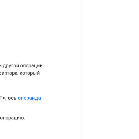
 другой операции
риптора, который
T>
,
ось
операнда
 операцию.