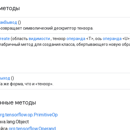
методы
какВывод
()
Возвращает символический дескриптор тензора.
reate
(область
видимости
, тензор
операнда
<T>, ось
операнда
<U>
Фабричный метод для создания класса, обертывающего новую обр
выход
()
а же форма, что и «тензор».
нные методы
rg.tensorflow.op.PrimitiveOp
va.lang.Object
ейса
org.tensorflow.Operand