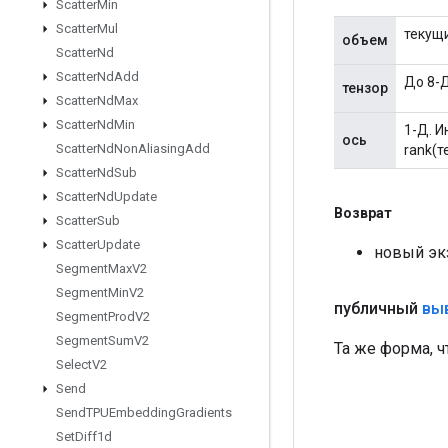
Scatter
Min
Scatter
Mul
текущ
объем
Scatter
Nd
Scatter
Nd
Add
До 8-Д
тензор
Scatter
Nd
Max
Scatter
Nd
Min
1-Д. И
ось
Scatter
Nd
Non
Aliasing
Add
rank(т
Scatter
Nd
Sub
Scatter
Nd
Update
Возврат
Scatter
Sub
Scatter
Update
новый эк
Segment
Max
V2
Segment
Min
V2
публичный
вы
Segment
Prod
V2
Segment
Sum
V2
Та же форма, ч
Select
V2
Send
Send
TPUEmbedding
Gradients
Set
Diff1d