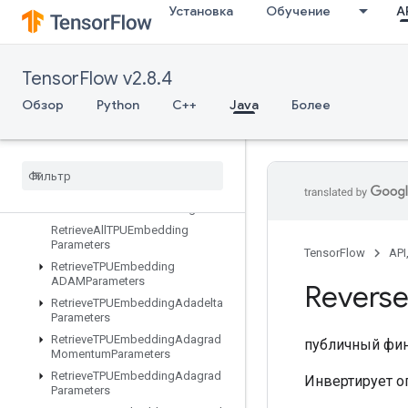
Установка
Обучение
AP
ResourceScatterNdMax
ResourceScatterNdMin
ResourceScatterNdSub
TensorFlow v2.8.4
ResourceScatterNdUpdate
Обзор
Python
C++
Java
Более
ResourceScatterSub
Resource
Scatter
Update
Resource
Sparse
Apply
Adagrad
V2
Resource
Sparse
Apply
Keras
Momentum
Resource
Strided
Slice
Assign
Retrieve
All
TPUEmbedding
Parameters
TensorFlow
API
Retrieve
TPUEmbedding
ADAMParameters
Revers
Retrieve
TPUEmbedding
Adadelta
Parameters
Retrieve
TPUEmbedding
Adagrad
публичный фи
Momentum
Parameters
Retrieve
TPUEmbedding
Adagrad
Инвертирует о
Parameters