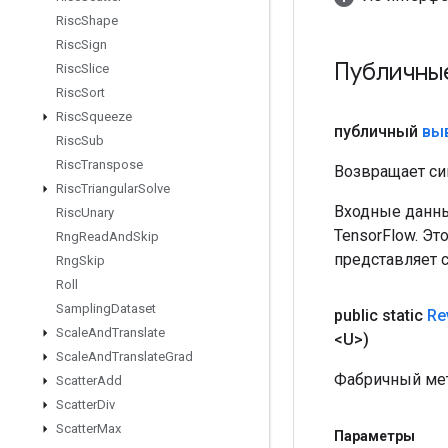
Risc
Shape
Risc
Sign
Публичны
Risc
Slice
Risc
Sort
Risc
Squeeze
публичный
вы
Risc
Sub
Risc
Transpose
Возвращает си
Risc
Triangular
Solve
Входные данны
Risc
Unary
TensorFlow. Эт
Rng
Read
And
Skip
представляет 
Rng
Skip
Roll
Sampling
Dataset
public static
Re
Scale
And
Translate
<U>)
Scale
And
Translate
Grad
Фабричный мет
Scatter
Add
Scatter
Div
Scatter
Max
Параметры