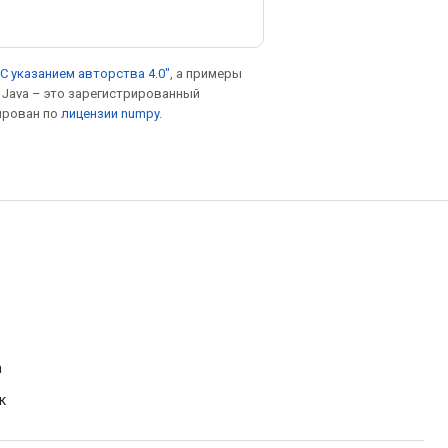
С указанием авторства 4.0"
, а примеры
. Java – это зарегистрированный
ирован по
лицензии numpy
.
а
к