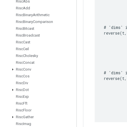
Risc
Abs
Risc
Add
Risc
Binary
Arithmetic
Risc
Binary
Comparison
#
'
dims
'
Risc
Bitcast
reverse
(
t
,
Risc
Broadcast
Risc
Cast
Risc
Ceil
Risc
Cholesky
Risc
Concat
Risc
Conv
#
'
dims
'
Risc
Cos
reverse
(
t
,
Risc
Div
Risc
Dot
Risc
Exp
Risc
Fft
Risc
Floor
Risc
Gather
Risc
Imag