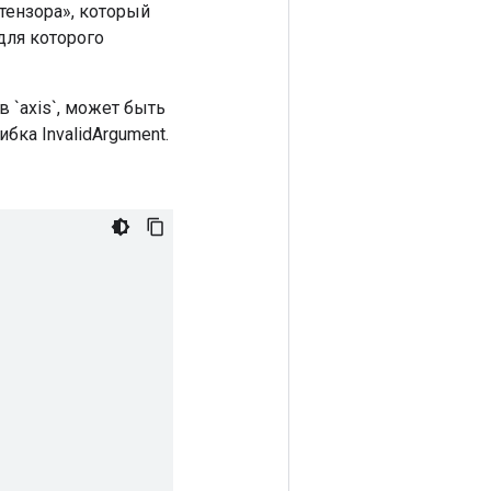
«тензора», который
для которого
 `axis`, может быть
бка InvalidArgument.