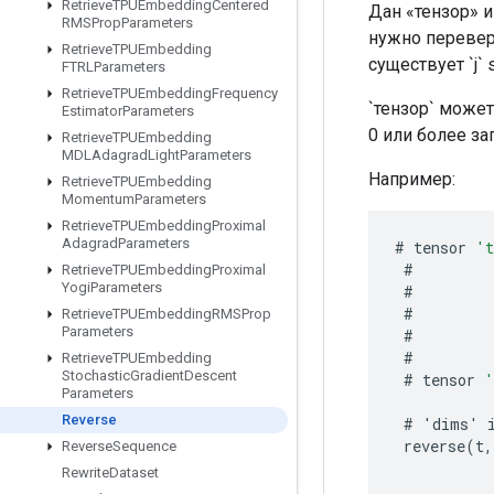
Retrieve
TPUEmbedding
Centered
Дан «тензор» и
RMSProp
Parameters
нужно переверн
Retrieve
TPUEmbedding
существует `j` st 
FTRLParameters
Retrieve
TPUEmbedding
Frequency
`тензор` может
Estimator
Parameters
0 или более за
Retrieve
TPUEmbedding
MDLAdagrad
Light
Parameters
Например:
Retrieve
TPUEmbedding
Momentum
Parameters
Retrieve
TPUEmbedding
Proximal
Adagrad
Parameters
#
tensor
'
#
Retrieve
TPUEmbedding
Proximal
Yogi
Parameters
#
#
Retrieve
TPUEmbedding
RMSProp
Parameters
#
#
Retrieve
TPUEmbedding
Stochastic
Gradient
Descent
#
tensor
'
Parameters
Reverse
#
'
dims
'
reverse
(
t
,
Reverse
Sequence
Rewrite
Dataset