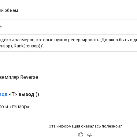
ий объем
.
ндексы размеров, которые нужно реверсировать. Должно быть в ди
ензор), Rank(тензор))`.
земпляр Reverse
вод
<T>
вывод
()
то и «тензор».
Эта информация оказалась полезной?