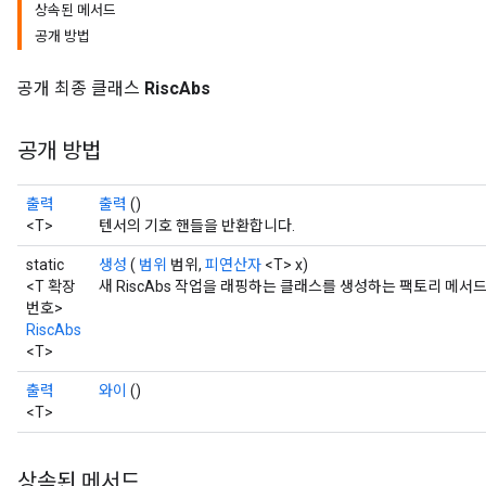
상속된 메서드
공개 방법
공개 최종 클래스
RiscAbs
공개 방법
출력
출력
()
<T>
텐서의 기호 핸들을 반환합니다.
static
생성
(
범위
범위,
피연산자
<T> x)
<T 확장
새 RiscAbs 작업을 래핑하는 클래스를 생성하는 팩토리 메서
번호>
RiscAbs
<T>
출력
와이
()
<T>
상속된 메서드