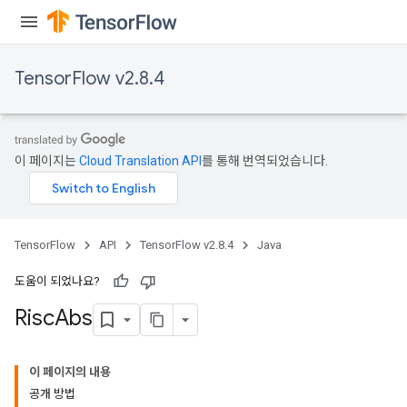
eters
ntumParameters
ters
ropParameters
TensorFlow v2.8.4
s
atorParameters
ghtParameters
meters
이 페이지는
Cloud Translation API
를 통해 번역되었습니다.
adParameters
rameters
eters
TensorFlow
API
TensorFlow v2.8.4
Java
ientDescentParameters
도움이 되었나요?
Risc
Abs
이 페이지의 내용
공개 방법