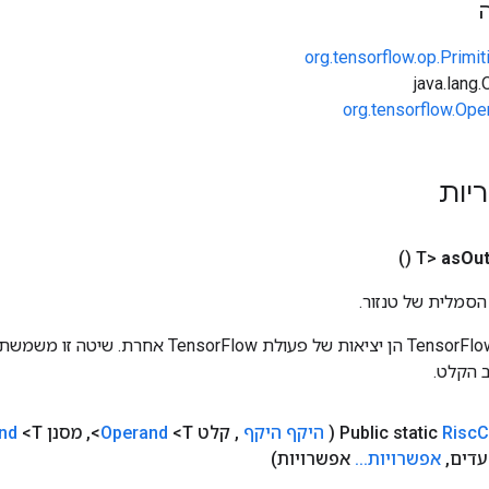
org.tensorflow.op.Primi
org.tensorflow.Ope
ריות
()
as
Out
הסמלית של טנזור.
כניסות לפעולות TensorFlow הן יציאות של פעולת rFlow
 הקלט.
C
Risc
Public static
(
היקף היקף
,
קלט
<T>
Operand
,
מסנן
<T>
nd
,
אפשרויות
.
.
.
אפשרויות)