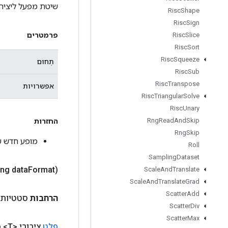
שיטת מפעל ליצירת מחל
Risc
Shape
Risc
Sign
פרמטרים
Risc
Slice
Risc
Sort
Risc
Squeeze
תְחוּם
Risc
Sub
Risc
Transpose
אפשרויות
Risc
Triangular
Solve
Risc
Unary
Rng
Read
And
Skip
החזרות
Rng
Skip
מופע חדש של Conv
Roll
Sampling
Dataset
ing data
Format)
Scale
And
Translate
Scale
And
Translate
Grad
Scatter
Add
הרחבות
סטטיות
Scatter
Div
Scatter
Max
פלט
ציבורי <T>
פ