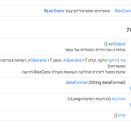
Risc
Conv
RiscConv
מאפיינים אופציונליים עבור
ת
()
asOutput
מחזירה את הידית הסמלית של טנזור.
צור
(
היקף
היקף, קלט
<T>, מסנן
Operand
<T>, רשימת צעדים<Long>,
Operand
אפשרויות)
שיטת מפעל ליצירת מחלקה העוטפת פעולת RiscConv חדשה.
dataFormat
(String dataFormat)
הרחבות
(הרחבות רשימה<Long>)
פלט
()