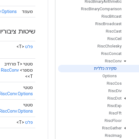
Risc
Binary
Arithmetic
Risc
Binary
Comparison
מעמד
.Options
Risc
Bitcast
Risc
Broadcast
שיטות ציבוריו
Risc
Cast
Risc
Ceil
Risc
Cholesky
פלט
<T>
Risc
Concat
Risc
Conv
סטטי <T מרחיב
סקירה כללית
מספר>
RiscConv
Options
<T>
Risc
Cos
סטטי
Risc
Div
RiscConv.Options
Risc
Dot
סטטי
Risc
Exp
RiscConv.Options
Risc
Fft
Risc
Floor
פלט
<T>
Risc
Gather
Risc
Imag