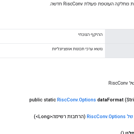
קה העוטפת פעולת RiscConv חדשה.
ההיקף הנוכחי
נושא ערכי תכונות אופציונליות
Risc
public static
Risc
Conv
.
Options
data
Format
(Str
של Risc
Options
.
Conv
(הרחבות רשימה<Long>)
לט
()