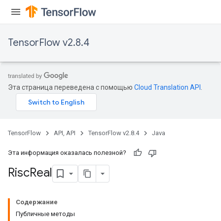
TensorFlow v2.8.4
Эта страница переведена с помощью
Cloud Translation API
.
TensorFlow
API, API
TensorFlow v2.8.4
Java
Эта информация оказалась полезной?
Risc
Real
Содержание
Публичные методы