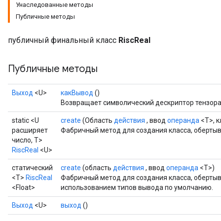
Унаследованные методы
Публичные методы
публичный финальный класс
RiscReal
Публичные методы
Выход
<U>
какВывод
()
Возвращает символический дескриптор тензора
static <U
create
(Область
действия
, ввод
операнда
<T>, к
расширяет
Фабричный метод для создания класса, оберты
число, T>
RiscReal
<U>
статический
create
(область
действия
, ввод
операнда
<T>)
<T>
RiscReal
Фабричный метод для создания класса, обертыв
<Float>
использованием типов вывода по умолчанию.
Выход
<U>
выход
()