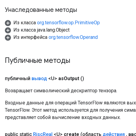
Унаследованные методы
Из класса
org.tensorflow.op.PrimitiveOp
Из класса java.lang.Object
Из интерфейса
org.tensorflow.Operand
Публичные методы
публичный
вывод
<U>
as
Output
()
Возвращает символический дескриптор тензора.
Входные данные для операций TensorFlow являются вы
TensorFlow. Этот метод используется для получения сим
представляет собой вычисление входных данных.
public static
Risc
Real
<U>
create
(область
действия
,
вв