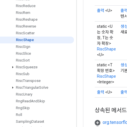
Risc
Reduce
출력
<U>
출
Risc
Rem
텐서
Risc
Reshape
static <U
생
Risc
Reverse
는 숫자 확
새로
Risc
Scatter
장, T는 숫
Risc
Shape
자 확장>
Risc
Sign
RiscShape
Risc
Slice
<U>
Risc
Sort
static <T
생
Risc
Squeeze
확장 번호>
기본
Risc
Sub
RiscShape
Risc
Transpose
<Integer>
Risc
Triangular
Solve
출력
<U>
출
Risc
Unary
Rng
Read
And
Skip
Rng
Skip
상속된 메서드
Roll
Sampling
Dataset
org.tensorfl