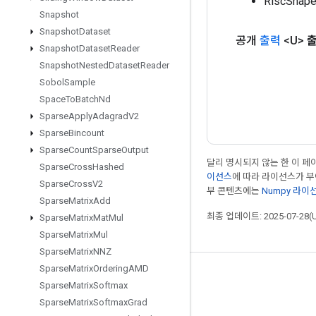
RiscSha
Snapshot
Snapshot
Dataset
공개
출력
<U>
Snapshot
Dataset
Reader
Snapshot
Nested
Dataset
Reader
Sobol
Sample
Space
To
Batch
Nd
Sparse
Apply
Adagrad
V2
Sparse
Bincount
Sparse
Count
Sparse
Output
달리 명시되지 않는 한 이 
Sparse
Cross
Hashed
이선스
에 따라 라이선스가 
Sparse
Cross
V2
부 콘텐츠에는
Numpy 라이
Sparse
Matrix
Add
최종 업데이트: 2025-07-28(
Sparse
Matrix
Mat
Mul
Sparse
Matrix
Mul
Sparse
Matrix
NNZ
Sparse
Matrix
Ordering
AMD
최신 소식 확인하기
Sparse
Matrix
Softmax
블로그
Sparse
Matrix
Softmax
Grad