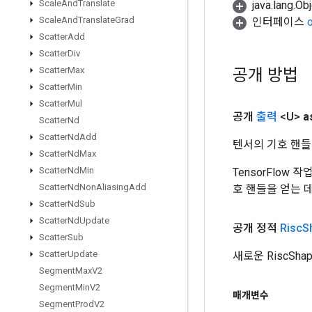
Scale
And
Translate
java.lang.
Scale
And
Translate
Grad
인터페이스
Scatter
Add
Scatter
Div
공개 방법
Scatter
Max
Scatter
Min
Scatter
Mul
공개
출력
<U>
a
Scatter
Nd
Scatter
Nd
Add
텐서의 기호 핸들
Scatter
Nd
Max
Scatter
Nd
Min
TensorFlow
Scatter
Nd
Non
Aliasing
Add
호 핸들을 얻는 
Scatter
Nd
Sub
Scatter
Nd
Update
공개 정적
Risc
S
Scatter
Sub
Scatter
Update
새로운 RiscS
Segment
Max
V2
Segment
Min
V2
매개변수
Segment
Prod
V2