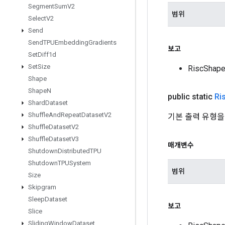
Segment
Sum
V2
범위
Select
V2
Send
Send
TPUEmbedding
Gradients
보고
Set
Diff1d
Set
Size
RiscSha
Shape
Shape
N
public static
Ri
Shard
Dataset
Shuffle
And
Repeat
Dataset
V2
기본 출력 유형을
Shuffle
Dataset
V2
Shuffle
Dataset
V3
매개변수
Shutdown
Distributed
TPU
Shutdown
TPUSystem
범위
Size
Skipgram
Sleep
Dataset
보고
Slice
Sliding
Window
Dataset