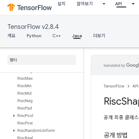
설치
알아보기
API
RiscExp
RiscFft
RiscFloor
TensorFlow v2.8.4
RiscGather
RiscImag
개요
Python
C++
Java
더보기
RiscIsFinite
Risc
Log
Risc
Logical
And
Risc
Logical
Not
Risc
Logical
Or
Risc
Max
Risc
Min
TensorFlow
API
Risc
Mul
Risc
Sha
Risc
Neg
Risc
Pad
Risc
Pool
공개 최종 클래
Risc
Pow
Risc
Random
Uniform
공개 방법
Risc
Real