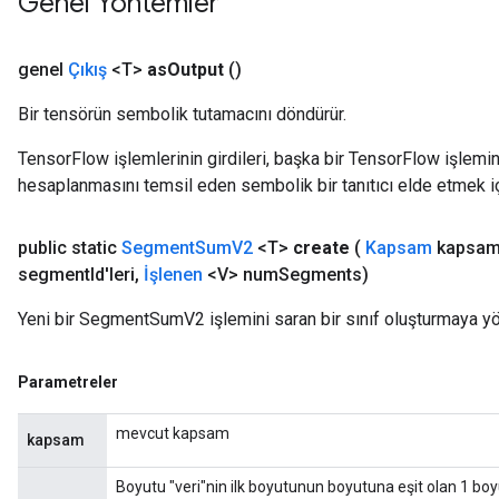
Genel Yöntemler
genel
Çıkış
<T>
as
Output
()
Bir tensörün sembolik tutamacını döndürür.
TensorFlow işlemlerinin girdileri, başka bir TensorFlow işleminin
hesaplanmasını temsil eden sembolik bir tanıtıcı elde etmek için
public static
Segment
Sum
V2
<T>
create
(
Kapsam
kapsam
segment
Id'leri
,
İşlenen
<V> num
Segments)
Yeni bir SegmentSumV2 işlemini saran bir sınıf oluşturmaya yö
Parametreler
mevcut kapsam
kapsam
Boyutu "veri"nin ilk boyutunun boyutuna eşit olan 1 boyu