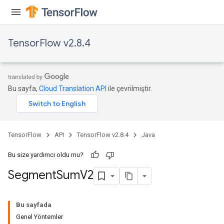
TensorFlow v2.8.4
Bu sayfa,
Cloud Translation API
ile çevrilmiştir.
TensorFlow
API
TensorFlow v2.8.4
Java
Bu size yardımcı oldu mu?
Segment
Sum
V2
Bu sayfada
Genel Yöntemler