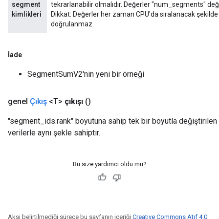
segment
tekrarlanabilir olmalıdır. Değerler "num_segments" değ
kimlikleri
Dikkat: Değerler her zaman CPU'da sıralanacak şekilde
doğrulanmaz.
İade
SegmentSumV2'nin yeni bir örneği
genel
Çıkış
<T>
çıkışı
()
"segment_ids.rank" boyutuna sahip tek bir boyutla değiştirilen 
verilerle aynı şekle sahiptir.
Bu size yardımcı oldu mu?
Aksi belirtilmediği sürece bu sayfanın içeriği
Creative Commons Atıf 4.0