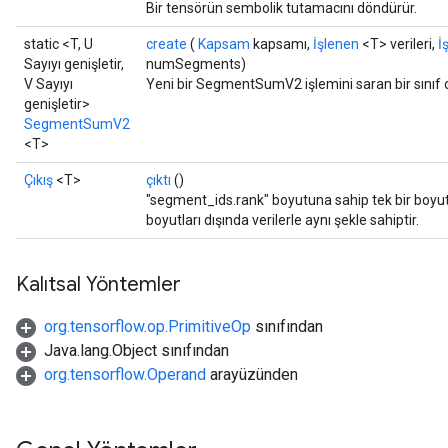
Bir tensörün sembolik tutamacını döndürür.
static <T, U
create
(
Kapsam
kapsamı,
İşlenen
<T> verileri,
İ
Sayıyı genişletir,
numSegments)
V Sayıyı
Yeni bir SegmentSumV2 işlemini saran bir sınıf 
genişletir>
SegmentSumV2
<T>
Çıkış
<T>
çıktı
()
"segment_ids.rank" boyutuna sahip tek bir boyutl
boyutları dışında verilerle aynı şekle sahiptir.
Kalıtsal Yöntemler
org.tensorflow.op.PrimitiveOp
sınıfından
Java.lang.Object sınıfından
org.tensorflow.Operand
arayüzünden