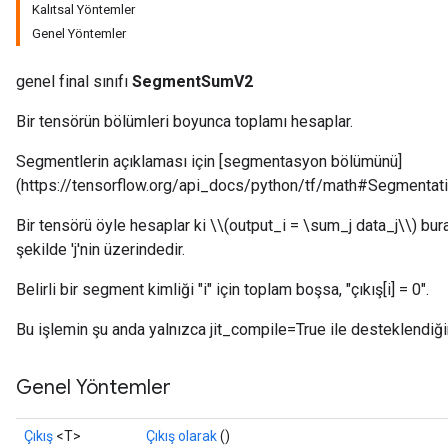
Kalıtsal Yöntemler
Genel Yöntemler
genel final sınıfı
SegmentSumV2
Bir tensörün bölümleri boyunca toplamı hesaplar.
Segmentlerin açıklaması için [segmentasyon bölümünü]
(https://tensorflow.org/api_docs/python/tf/math#Segmentati
Bir tensörü öyle hesaplar ki \\(output_i = \sum_j data_j\\) bur
şekilde 'j'nin üzerindedir.
Belirli bir segment kimliği "i" için toplam boşsa, "çıkış[i] = 0".
Bu işlemin şu anda yalnızca jit_compile=True ile desteklendiği
Genel Yöntemler
Çıkış
<T>
Çıkış olarak
()