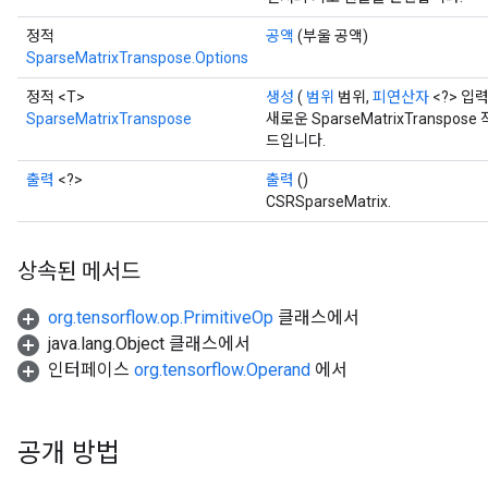
정적
공액
(부울 공액)
SparseMatrixTranspose.Options
정적 <T>
생성
(
범위
범위,
피연산자
<?> 입력
SparseMatrixTranspose
새로운 SparseMatrixTransp
드입니다.
출력
<?>
출력
()
CSRSparseMatrix.
상속된 메서드
org.tensorflow.op.PrimitiveOp
클래스에서
java.lang.Object 클래스에서
인터페이스
org.tensorflow.Operand
에서
공개 방법
x