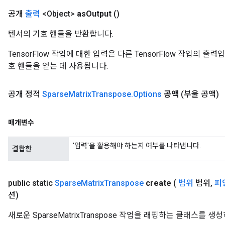
공개
출력
<Object>
as
Output
()
텐서의 기호 핸들을 반환합니다.
TensorFlow 작업에 대한 입력은 다른 TensorFlow 작업의 
호 핸들을 얻는 데 사용됩니다.
공개 정적
Sparse
Matrix
Transpose
.
Options
공액
(부울 공액)
매개변수
'입력'을 활용해야 하는지 여부를 나타냅니다.
결합한
public static
Sparse
Matrix
Transpose
create
(
범위
범위
,
피
션)
새로운 SparseMatrixTranspose 작업을 래핑하는 클래스를 