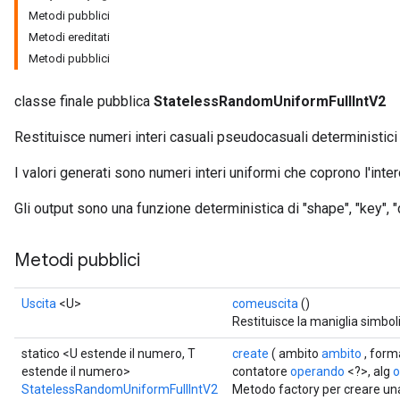
Metodi pubblici
Metodi ereditati
Metodi pubblici
x
classe finale pubblica
StatelessRandomUniformFullIntV2
Restituisce numeri interi casuali pseudocasuali deterministici
I valori generati sono numeri interi uniformi che coprono l'intero
Gli output sono una funzione deterministica di "shape", "key", "c
Metodi pubblici
Uscita
<U>
comeuscita
()
Restituisce la maniglia simbol
statico <U estende il numero, T
create
( ambito
ambito
, for
estende il numero>
contatore
operando
<?>, alg
o
StatelessRandomUniformFullIntV2
Metodo factory per creare un