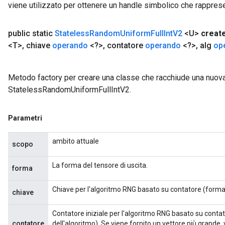
viene utilizzato per ottenere un handle simbolico che rappresent
public static
Stateless
Random
Uniform
Full
Int
V2
<U>
creat
<T>
,
chiave
operando
<?>
,
contatore
operando
<?>
,
alg
op
Metodo factory per creare una classe che racchiude una nuov
StatelessRandomUniformFullIntV2.
Parametri
ambito attuale
scopo
La forma del tensore di uscita.
forma
Chiave per l'algoritmo RNG basato su contatore (forma 
chiave
Contatore iniziale per l'algoritmo RNG basato su conta
contatore
dell'algoritmo). Se viene fornito un vettore più grande, 