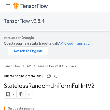
TensorFlow v2.8.4
Questa pagina è stata tradotta dall'
API Cloud Translation
.
TensorFlow
API
TensorFlow v2.8.4
Java
Questa pagina è stata utile?
Stateless
Random
Uniform
Full
Int
V2
Su questa pagina