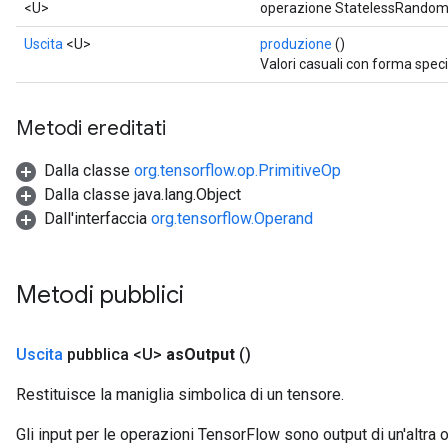
<U>
operazione StatelessRandomU
Uscita
<U>
produzione
()
Valori casuali con forma speci
Metodi ereditati
Dalla classe
org.tensorflow.op.PrimitiveOp
Dalla classe java.lang.Object
Dall'interfaccia
org.tensorflow.Operand
Metodi pubblici
Uscita
pubblica <U>
as
Output
()
Restituisce la maniglia simbolica di un tensore.
Gli input per le operazioni TensorFlow sono output di un'alt