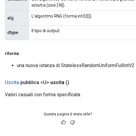
sinistra (cioè [:N]).
L'algoritmo RNG (forma int32[]).
alg
Il tipo di output.
dtype
ritorna
una nuova istanza di StatelessRandomUniformFullIntV2
Uscita
pubblica <U>
uscita
()
Valori casuali con forma specificata.
Questa pagina è stata utile?