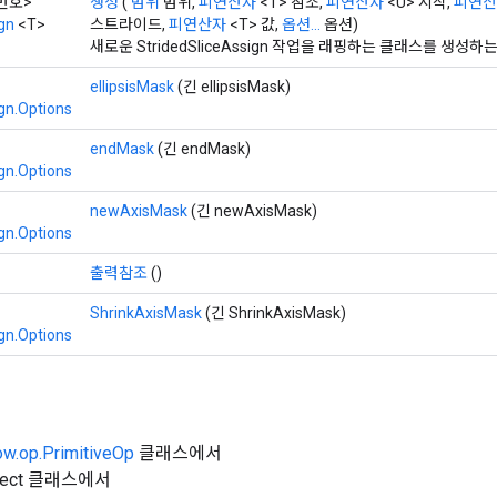
장 번호>
생성
(
범위
범위,
피연산자
<T> 참조,
피연산자
<U> 시작,
피연산
gn
<T>
스트라이드,
피연산자
<T> 값,
옵션...
옵션)
새로운 StridedSliceAssign 작업을 래핑하는 클래스를 생성
ellipsisMask
(긴 ellipsisMask)
gn.Options
endMask
(긴 endMask)
gn.Options
newAxisMask
(긴 newAxisMask)
gn.Options
출력참조
()
ShrinkAxisMask
(긴 ShrinkAxisMask)
gn.Options
ow.op.PrimitiveOp
클래스에서
Object 클래스에서