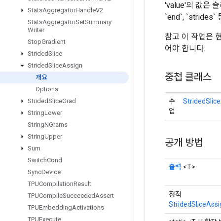
'value'의 값은
Stats
Aggregator
Handle
V2
`end`, `strid
Stats
Aggregator
Set
Summary
Writer
참고 이 작업은 현
Stop
Gradient
어야 합니다.
Strided
Slice
Strided
Slice
Assign
중첩 클래스
개요
Options
수
StridedSlic
Strided
Slice
Grad
업
String
Lower
String
NGrams
String
Upper
공개 방법
Sum
Switch
Cond
출력
<T>
Sync
Device
TPUCompilation
Result
정적
TPUCompile
Succeeded
Assert
StridedSliceAssi
TPUEmbedding
Activations
TPUExecute