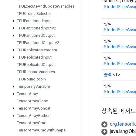
static <T, U 확
TPUExecute
And
Update
Variables
StridedSliceAssi
TPUOrdinal
Selector
TPUPartitioned
Input
정적
TPUPartitioned
Input
V2
StridedSliceAssi
TPUPartitioned
Output
정적
TPUPartitioned
Output
V2
StridedSliceAssi
TPUReplicate
Metadata
TPUReplicated
Input
정적
StridedSliceAssi
TPUReplicated
Output
TPUReshard
Variables
출력
<T>
TPURound
Robin
정적
Temporary
Variable
StridedSliceAssi
Tensor
Array
Tensor
Array
Close
Tensor
Array
Concat
상속된 메서드
Tensor
Array
Gather
Tensor
Array
Grad
org.tensorfl
Tensor
Array
Grad
With
Shape
java.lang.