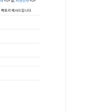
자
<U> 끝,
피연산자
<U>
하는 팩토리 메서드입니다.