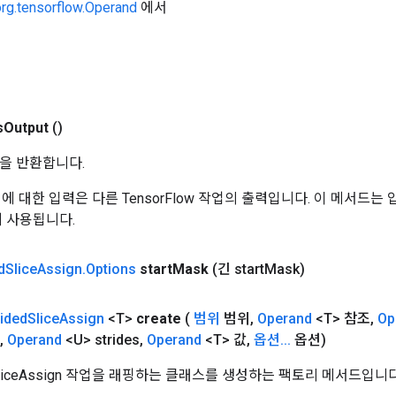
org.tensorflow.Operand
에서
s
Output
()
을 반환합니다.
 작업에 대한 입력은 다른 TensorFlow 작업의 출력입니다. 이 메서드
데 사용됩니다.
d
Slice
Assign
.
Options
start
Mask
(긴 start
Mask)
rided
Slice
Assign
<T>
create
(
범위
범위
,
Operand
<T> 참조
,
Op
,
Operand
<U> strides
,
Operand
<T> 값
,
옵션
.
.
.
옵션)
dSliceAssign 작업을 래핑하는 클래스를 생성하는 팩토리 메서드입니다