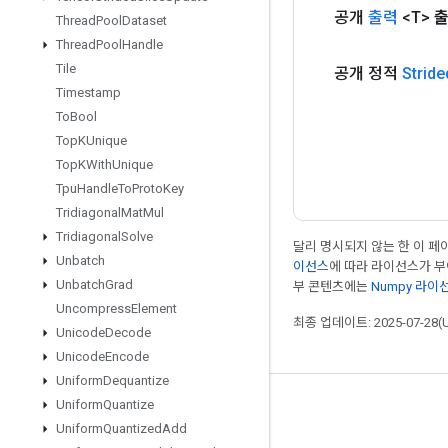
공개
출력
<T>
출
Thread
Pool
Dataset
Thread
Pool
Handle
Tile
공개 정적
Stride
Timestamp
To
Bool
Top
KUnique
Top
KWith
Unique
Tpu
Handle
To
Proto
Key
Tridiagonal
Mat
Mul
Tridiagonal
Solve
달리 명시되지 않는 한 이 
Unbatch
이선스
에 따라 라이선스가 
Unbatch
Grad
부 콘텐츠에는
Numpy 라이
Uncompress
Element
최종 업데이트: 2025-07-28(
Unicode
Decode
Unicode
Encode
Uniform
Dequantize
Uniform
Quantize
최신 소식 확인하기
Uniform
Quantized
Add
블로그