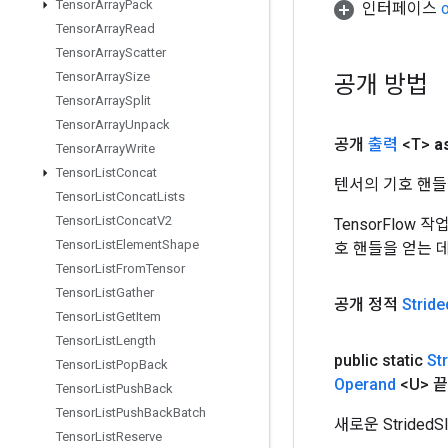
Tensor
Array
Pack
인터페이스
Tensor
Array
Read
Tensor
Array
Scatter
Tensor
Array
Size
공개 방법
Tensor
Array
Split
Tensor
Array
Unpack
공개
출력
<T>
a
Tensor
Array
Write
Tensor
List
Concat
텐서의 기호 핸들
Tensor
List
Concat
Lists
Tensor
List
Concat
V2
TensorFlow
Tensor
List
Element
Shape
호 핸들을 얻는 
Tensor
List
From
Tensor
Tensor
List
Gather
공개 정적
Stride
Tensor
List
Get
Item
Tensor
List
Length
public static
St
Tensor
List
Pop
Back
Operand
<U> 끝
Tensor
List
Push
Back
Tensor
List
Push
Back
Batch
새로운 Stride
Tensor
List
Reserve