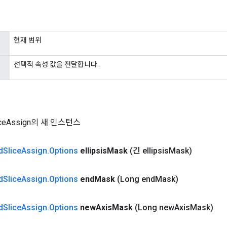
현재 범위
선택적 속성 값을 전달합니다.
liceAssign의 새 인스턴스
d
Slice
Assign
.
Options
ellipsis
Mask
(긴 ellipsis
Mask)
d
Slice
Assign
.
Options
end
Mask
(Long end
Mask)
d
Slice
Assign
.
Options
new
Axis
Mask
(Long new
Axis
Mask)