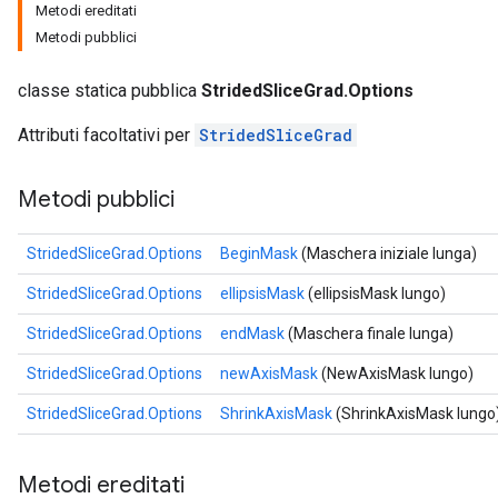
Metodi ereditati
Metodi pubblici
classe statica pubblica
StridedSliceGrad.Options
Attributi facoltativi per
StridedSliceGrad
Metodi pubblici
StridedSliceGrad.Options
BeginMask
(Maschera iniziale lunga)
StridedSliceGrad.Options
ellipsisMask
(ellipsisMask lungo)
StridedSliceGrad.Options
endMask
(Maschera finale lunga)
StridedSliceGrad.Options
newAxisMask
(NewAxisMask lungo)
StridedSliceGrad.Options
ShrinkAxisMask
(ShrinkAxisMask lungo
Metodi ereditati