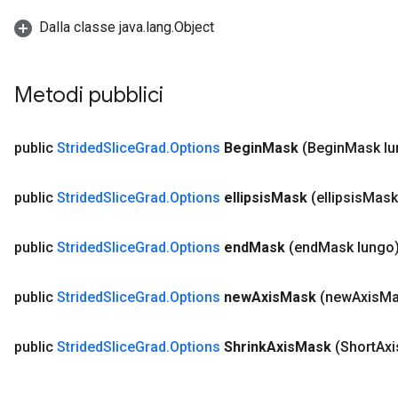
Dalla classe java.lang.Object
Metodi pubblici
public
Strided
Slice
Grad
.
Options
Begin
Mask
(Begin
Mask lu
public
Strided
Slice
Grad
.
Options
ellipsis
Mask
(ellipsis
Mask
public
Strided
Slice
Grad
.
Options
end
Mask
(end
Mask lungo
public
Strided
Slice
Grad
.
Options
new
Axis
Mask
(new
Axis
Ma
public
Strided
Slice
Grad
.
Options
Shrink
Axis
Mask
(Short
Axi