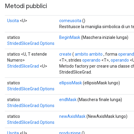
Metodi pubblici
Uscita
<U>
comeuscita
()
Restituisce la maniglia simbolica di un t
statico
BeginMask
(Maschera iniziale lunga)
StridedSliceGrad.Options
statico <U, T estende
create
(
ambito ambito
, forma
operan
Numero>
<T>, strides
operando
<T>,
operando
<U
StridedSliceGrad
<U>
Metodo factory per creare una classe 
StridedSliceGrad.
statico
ellipsisMask
(ellipsisMask lungo)
StridedSliceGrad.Options
statico
endMask
(Maschera finale lunga)
StridedSliceGrad.Options
statico
newAxisMask
(NewAxisMask lungo)
StridedSliceGrad.Options
Uscita
<U>
produzione
()