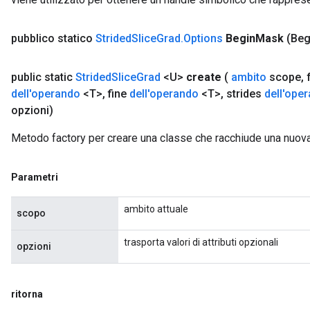
pubblico statico
Strided
Slice
Grad
.
Options
Begin
Mask
(Beg
public static
Strided
Slice
Grad
<U>
create
(
ambito
scope
,
dell'operando
<T>
,
fine
dell'operando
<T>
,
strides
dell'ope
opzioni)
Metodo factory per creare una classe che racchiude una nuov
Parametri
ambito attuale
scopo
trasporta valori di attributi opzionali
opzioni
ritorna