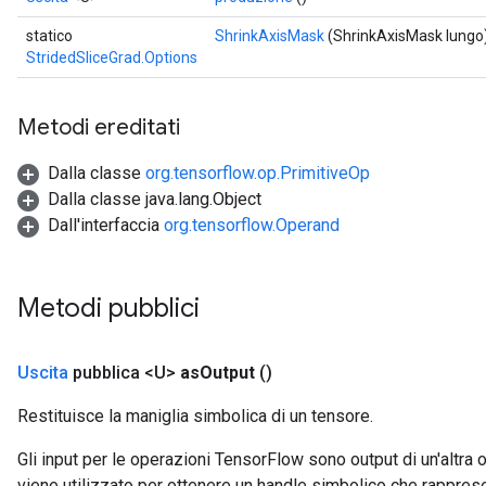
statico
ShrinkAxisMask
(ShrinkAxisMask lungo
StridedSliceGrad.Options
Metodi ereditati
Dalla classe
org.tensorflow.op.PrimitiveOp
Dalla classe java.lang.Object
Dall'interfaccia
org.tensorflow.Operand
Metodi pubblici
Uscita
pubblica <U>
as
Output
()
Restituisce la maniglia simbolica di un tensore.
Gli input per le operazioni TensorFlow sono output di un'alt
viene utilizzato per ottenere un handle simbolico che rappresent