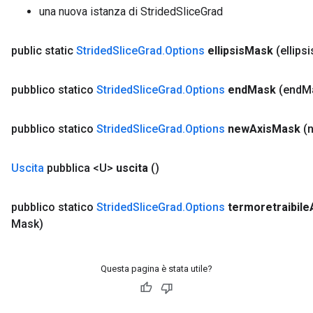
una nuova istanza di StridedSliceGrad
public static
Strided
Slice
Grad
.
Options
ellipsis
Mask
(ellipsi
pubblico statico
Strided
Slice
Grad
.
Options
end
Mask
(end
M
pubblico statico
Strided
Slice
Grad
.
Options
new
Axis
Mask
(
Uscita
pubblica <U>
uscita
()
pubblico statico
Strided
Slice
Grad
.
Options
termoretraibile
Mask)
Questa pagina è stata utile?