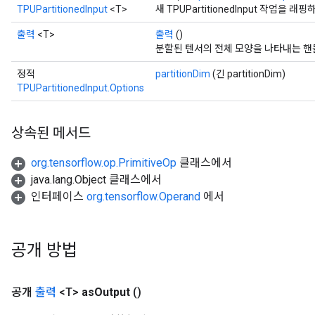
TPUPartitionedInput
<T>
새 TPUPartitionedInput 작업
출력
<T>
출력
()
분할된 텐서의 전체 모양을 나타내는 핸
정적
partitionDim
(긴 partitionDim)
TPUPartitionedInput.Options
상속된 메서드
org.tensorflow.op.PrimitiveOp
클래스에서
java.lang.Object 클래스에서
인터페이스
org.tensorflow.Operand
에서
공개 방법
공개
출력
<T>
as
Output
()