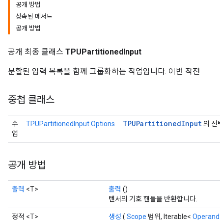
공개 방법
상속된 메서드
공개 방법
공개 최종 클래스
TPUPartitionedInput
분할된 입력 목록을 함께 그룹화하는 작업입니다. 이번 작전
중첩 클래스
TPUPartitioned
Input
수
TPUPartitionedInput.Options
의 선
업
공개 방법
출력
<T>
출력
()
텐서의 기호 핸들을 반환합니다.
정적 <T>
생성
(
Scope
범위, Iterable<
Operand