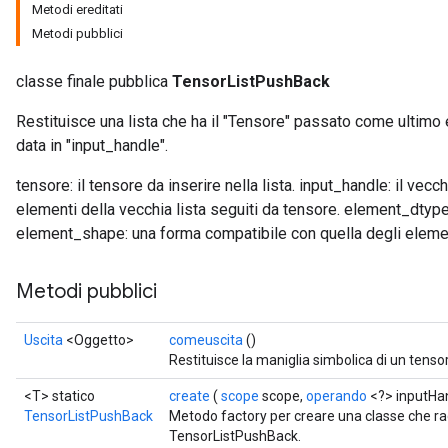
Metodi ereditati
Metodi pubblici
classe finale pubblica
TensorListPushBack
Restituisce una lista che ha il "Tensore" passato come ultimo e
data in "input_handle".
tensore: il tensore da inserire nella lista. input_handle: il vecc
elementi della vecchia lista seguiti da tensore. element_dtype: 
element_shape: una forma compatibile con quella degli element
Metodi pubblici
Uscita
<Oggetto>
comeuscita
()
Restituisce la maniglia simbolica di un tenso
<T> statico
create
(
scope
scope,
operando
<?> inputHa
TensorListPushBack
Metodo factory per creare una classe che r
TensorListPushBack.