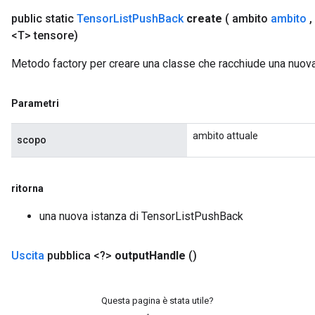
public static
Tensor
List
Push
Back
create
( ambito
ambito
,
<T> tensore)
Metodo factory per creare una classe che racchiude una nuo
Parametri
ambito attuale
scopo
ritorna
una nuova istanza di TensorListPushBack
Uscita
pubblica <?>
output
Handle
()
Questa pagina è stata utile?