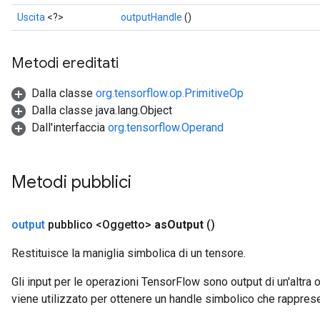
Uscita
<?>
outputHandle
()
Metodi ereditati
Dalla classe
org.tensorflow.op.PrimitiveOp
Dalla classe java.lang.Object
Dall'interfaccia
org.tensorflow.Operand
Metodi pubblici
output
pubblico <Oggetto>
as
Output
()
Restituisce la maniglia simbolica di un tensore.
Gli input per le operazioni TensorFlow sono output di un'alt
viene utilizzato per ottenere un handle simbolico che rappresent