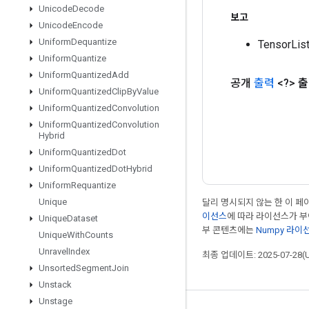
Unicode
Decode
보고
Unicode
Encode
Uniform
Dequantize
TensorL
Uniform
Quantize
Uniform
Quantized
Add
공개
출력
<?>
출
Uniform
Quantized
Clip
By
Value
Uniform
Quantized
Convolution
Uniform
Quantized
Convolution
Hybrid
Uniform
Quantized
Dot
Uniform
Quantized
Dot
Hybrid
Uniform
Requantize
Unique
달리 명시되지 않는 한 이 
이선스
에 따라 라이선스가 
Unique
Dataset
부 콘텐츠에는
Numpy 라이
Unique
With
Counts
Unravel
Index
최종 업데이트: 2025-07-28(
Unsorted
Segment
Join
Unstack
Unstage