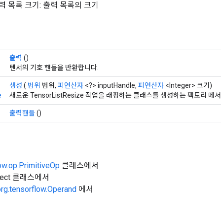
e: 입력 목록 크기: 출력 목록의 크기
출력
()
텐서의 기호 핸들을 반환합니다.
생성
(
범위
범위,
피연산자
<?> inputHandle,
피연산자
<Integer> 크기)
e
새로운 TensorListResize 작업을 래핑하는 클래스를 생성하는 팩토리 메
출력핸들
()
ow.op.PrimitiveOp
클래스에서
Object 클래스에서
org.tensorflow.Operand
에서