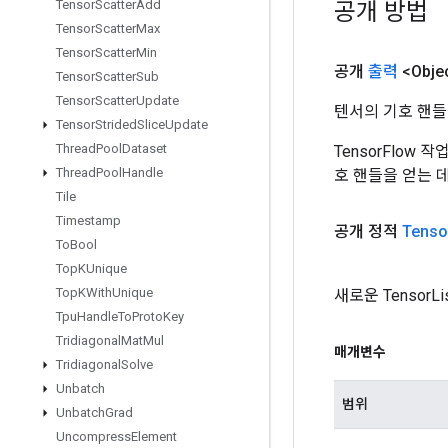
공개 방법
Tensor
Scatter
Add
Tensor
Scatter
Max
Tensor
Scatter
Min
공개
출력
<Obje
Tensor
Scatter
Sub
Tensor
Scatter
Update
텐서의 기호 핸들
Tensor
Strided
Slice
Update
Thread
Pool
Dataset
TensorFlow
Thread
Pool
Handle
호 핸들을 얻는 
Tile
Timestamp
공개 정적
Tenso
To
Bool
Top
KUnique
Top
KWith
Unique
새로운 Tensor
Tpu
Handle
To
Proto
Key
Tridiagonal
Mat
Mul
매개변수
Tridiagonal
Solve
Unbatch
범위
Unbatch
Grad
Uncompress
Element