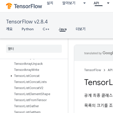
설치
알아보기
API
TensorArrayClose
TensorArrayConcat
TensorArrayGather
TensorFlow v2.8.4
TensorArrayGrad
TensorArrayGradWithShape
개요
Python
C++
Java
더보기
TensorArrayPack
Tensor
Array
Read
Tensor
Array
Scatter
Tensor
Array
Size
Tensor
Array
Split
Tensor
Array
Unpack
Tensor
Array
Write
TensorFlow
API
Tensor
List
Concat
Tensor
L
Tensor
List
Concat
Lists
Tensor
List
Concat
V2
Tensor
List
Element
Shape
공개 최종 클래
Tensor
List
From
Tensor
목록의 크기를 조
Tensor
List
Gather
Tensor
List
Get
Item