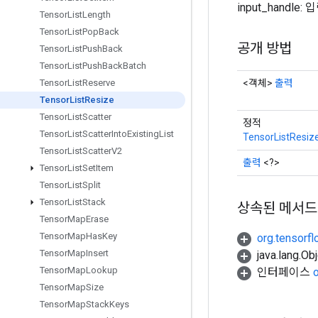
input_handl
Tensor
List
Length
Tensor
List
Pop
Back
공개 방법
Tensor
List
Push
Back
Tensor
List
Push
Back
Batch
<객체>
출력
Tensor
List
Reserve
Tensor
List
Resize
Tensor
List
Scatter
정적
Tensor
List
Scatter
Into
Existing
List
TensorListResiz
Tensor
List
Scatter
V2
출력
<?>
Tensor
List
Set
Item
Tensor
List
Split
Tensor
List
Stack
상속된 메서드
Tensor
Map
Erase
Tensor
Map
Has
Key
org.tensorfl
Tensor
Map
Insert
java.lang.
Tensor
Map
Lookup
인터페이스
Tensor
Map
Size
Tensor
Map
Stack
Keys