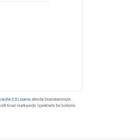
pache 2.0 Lisansı
altında lisanslanmıştır.
illi ticari markasıdır. İçeriklerin bir bölümü