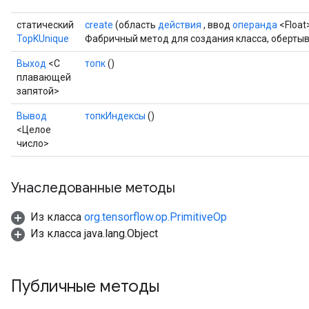
статический
create
(область
действия
, ввод
операнда
<Float>
TopKUnique
Фабричный метод для создания класса, оберты
Выход
<С
топк
()
плавающей
запятой>
Вывод
топкИндексы
()
<Целое
число>
Унаследованные методы
Из класса
org.tensorflow.op.PrimitiveOp
Из класса java.lang.Object
Публичные методы