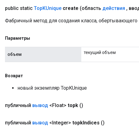
public static
Top
KUnique
create
(область
действия
,
вво
Фабричный метод для создания класса, обертывающего
Параметры
текущий объем
объем
Возврат
новый экземпляр TopKUnique
публичный
вывод
<Float>
topk
()
публичный
вывод
<Integer>
topk
Indices
()