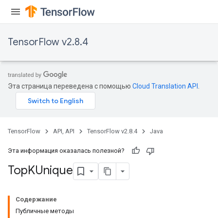
TensorFlow v2.8.4
Эта страница переведена с помощью
Cloud Translation API
.
TensorFlow
API, API
TensorFlow v2.8.4
Java
Эта информация оказалась полезной?
Top
KUnique
Содержание
Публичные методы