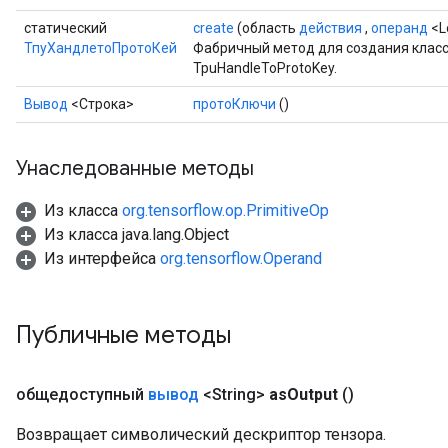
статический
create
(область
действия
,
операнд
<L
ТпуХандлетоПротоКей
Фабричный метод для создания клас
TpuHandleToProtoKey.
Вывод
<Строка>
протоКлючи
()
Унаследованные методы
Из класса
org.tensorflow.op.PrimitiveOp
Из класса java.lang.Object
Из интерфейса
org.tensorflow.Operand
Публичные методы
общедоступный
вывод
<String>
as
Output
()
Возвращает символический дескриптор тензора.