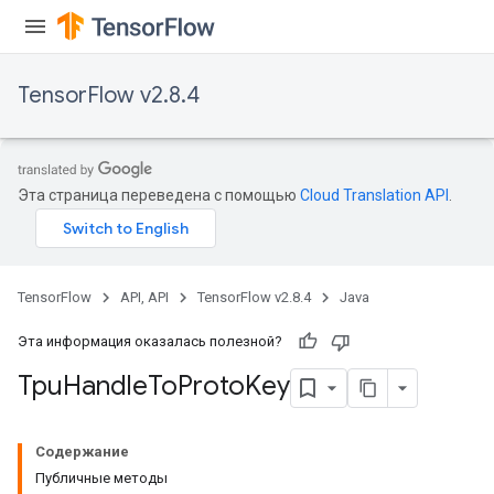
TensorFlow v2.8.4
Эта страница переведена с помощью
Cloud Translation API
.
TensorFlow
API, API
TensorFlow v2.8.4
Java
Эта информация оказалась полезной?
Tpu
Handle
To
Proto
Key
Содержание
Публичные методы