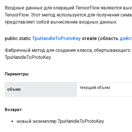
Входные данные для операций TensorFlow являются вы
TensorFlow. Этот метод используется для получения сим
представляет собой вычисление входных данных.
public static
Tpu
Handle
To
Proto
Key
create
(область
дейс
Фабричный метод для создания класса, обертывающег
TpuHandleToProtoKey.
Параметры
текущий объем
объем
Возврат
новый экземпляр TpuHandleToProtoKey