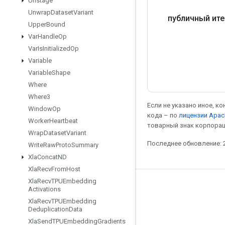
Unstage
Unwrap
Dataset
Variant
публичный ите
Upper
Bound
Var
Handle
Op
Var
Is
Initialized
Op
Variable
Variable
Shape
Where
Where3
Если не указано иное, к
Window
Op
кода – по
лицензии Apac
Worker
Heartbeat
товарный знак корпорац
Wrap
Dataset
Variant
Последнее обновление: 2
Write
Raw
Proto
Summary
Xla
Concat
ND
Xla
Recv
From
Host
Xla
Recv
TPUEmbedding
Мы в социальных сетях
Activations
Xla
Recv
TPUEmbedding
Блог
Deduplication
Data
Форум
Xla
Send
TPUEmbedding
Gradients