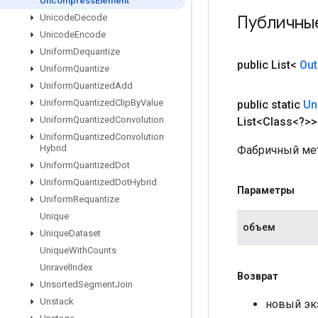
Uncompress
Element
Публичны
Unicode
Decode
Unicode
Encode
Uniform
Dequantize
public List<
Out
Uniform
Quantize
Uniform
Quantized
Add
Uniform
Quantized
Clip
By
Value
public static
Un
Uniform
Quantized
Convolution
List<Class<?
Uniform
Quantized
Convolution
Hybrid
Фабричный мет
Uniform
Quantized
Dot
Uniform
Quantized
Dot
Hybrid
Параметры
Uniform
Requantize
Unique
объем
Unique
Dataset
Unique
With
Counts
Unravel
Index
Возврат
Unsorted
Segment
Join
Unstack
новый эк