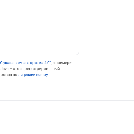
С указанием авторства 4.0"
, а примеры
. Java – это зарегистрированный
ирован по
лицензии numpy
.