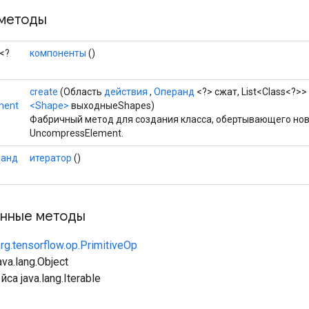
методы
<?
компоненты
()
create
(Область
действия
,
Операнд
<?> сжат, List<Class<?>>
ment
<Shape>
выходныеShapes)
Фабричный метод для создания класса, обертывающего но
UncompressElement.
ранд
итератор
()
нные методы
rg.tensorflow.op.PrimitiveOp
va.lang.Object
са java.lang.Iterable