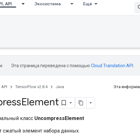
I, API
Экосистема
Ещё
Эта страница переведена с помощью
Cloud Translation API
.
, API
TensorFlow v2.8.4
Java
Эта информац
ress
Element
нальный класс
UncompressElement
 сжатый элемент набора данных.