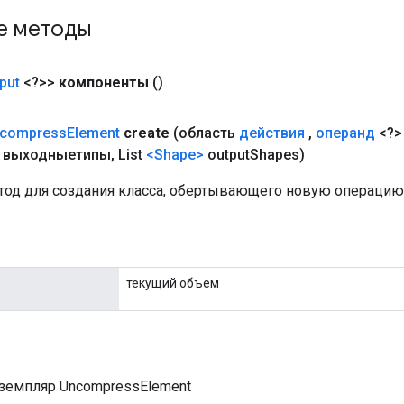
е методы
put
<?>>
компоненты
()
compress
Element
create
(область
действия
,
операнд
<?>
>> выходныетипы
,
List
<Shape>
output
Shapes)
од для создания класса, обертывающего новую операцию 
текущий объем
земпляр UncompressElement