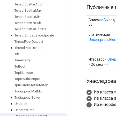
Tensor
Scatter
Add
Публичные 
Tensor
Scatter
Max
Tensor
Scatter
Min
Список<
Вывод
Tensor
Scatter
Sub
>>
Tensor
Scatter
Update
статический
Tensor
Strided
Slice
Update
UncompressEle
Thread
Pool
Dataset
Thread
Pool
Handle
Tile
Итератор<
Опе
Timestamp
<Объект>>
To
Bool
Top
KUnique
Top
KWith
Unique
Унаследова
Tpu
Handle
To
Proto
Key
Tridiagonal
Mat
Mul
Из класса
o
Tridiagonal
Solve
Из класса ja
Unbatch
Из интерфей
Unbatch
Grad