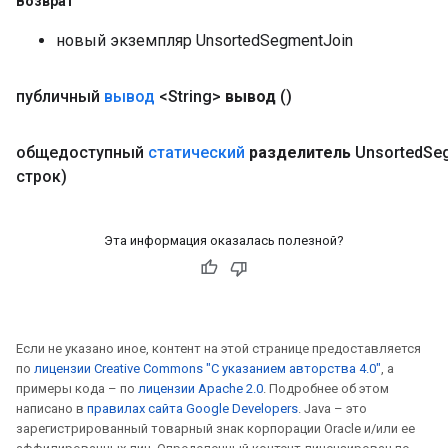
Возврат
новый экземпляр UnsortedSegmentJoin
публичный
вывод
<String>
вывод
()
общедоступный
статический
разделитель
Unsorted
Se
строк)
Эта информация оказалась полезной?
Если не указано иное, контент на этой странице предоставляется
по
лицензии Creative Commons "С указанием авторства 4.0"
, а
примеры кода – по
лицензии Apache 2.0
. Подробнее об этом
написано в
правилах сайта Google Developers
. Java – это
зарегистрированный товарный знак корпорации Oracle и/или ее