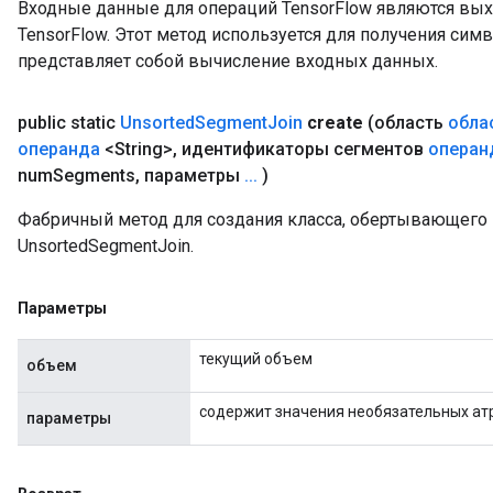
Входные данные для операций TensorFlow являются вы
TensorFlow. Этот метод используется для получения сим
представляет собой вычисление входных данных.
public static
Unsorted
Segment
Join
create
(область
обла
операнда
<String>
,
идентификаторы сегментов
операн
num
Segments
,
параметры
.
.
.
)
Фабричный метод для создания класса, обертывающег
UnsortedSegmentJoin.
Параметры
текущий объем
объем
содержит значения необязательных ат
параметры