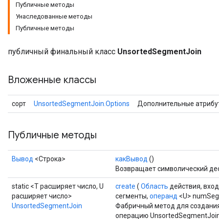
Публичные методы
Унаследованные методы
Публичные методы
публичный финальный класс
UnsortedSegmentJoin
Вложенные классы
сорт
UnsortedSegmentJoin.Options
Дополнительные атрибу
Публичные методы
Вывод
<Строка>
какВывод
()
Возвращает символический дес
static <T расширяет число, U
create
(
Область
действия, вхо
расширяет число>
сегменты,
операнд
<U> numSeg
UnsortedSegmentJoin
Фабричный метод для создания
операцию UnsortedSegmentJoin