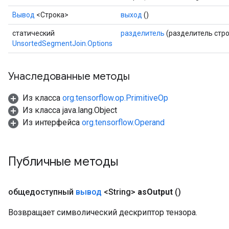
Вывод
<Строка>
выход
()
статический
разделитель
(разделитель стро
UnsortedSegmentJoin.Options
Унаследованные методы
Из класса
org.tensorflow.op.PrimitiveOp
Из класса java.lang.Object
Из интерфейса
org.tensorflow.Operand
Публичные методы
общедоступный
вывод
<String>
as
Output
()
Возвращает символический дескриптор тензора.