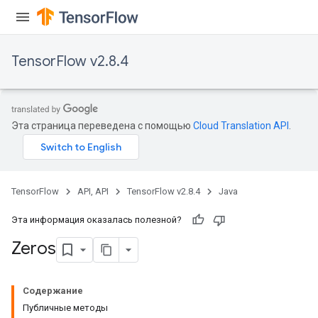
TensorFlow v2.8.4
Эта страница переведена с помощью
Cloud Translation API
.
TensorFlow
API, API
TensorFlow v2.8.4
Java
Эта информация оказалась полезной?
Zeros
Содержание
Публичные методы