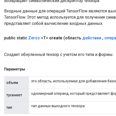
Возвращает символический дескриптор тензора.
Входные данные для операций TensorFlow являются вы
TensorFlow. Этот метод используется для получения сим
представляет собой вычисление входных данных.
public static
Zeros
<T>
create
(область
действия
,
опер
Создает обнуленный тензор с учетом его типа и формы.
Параметры
это область, используемая для добавления баз
объем
одномерный операнд, который представляет фо
тускнеет
тип данных выходного тензора
тип