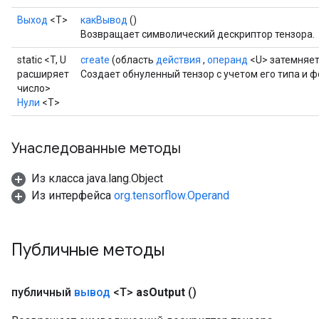
Выход
<Т>
какВывод
()
Возвращает символический дескриптор тензора.
static <T, U
create
(область
действия
,
операнд
<U> затемняет
расширяет
Создает обнуленный тензор с учетом его типа и 
число>
Нули
<T>
Унаследованные методы
Из класса java.lang.Object
Из интерфейса
org.tensorflow.Operand
Публичные методы
публичный
вывод
<T>
as
Output
()