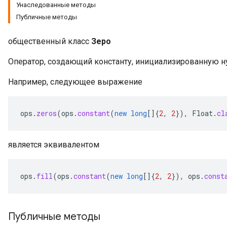
Унаследованные методы
Публичные методы
общественный класс
Зеро
Оператор, создающий константу, инициализированную ну
Например, следующее выражение
ops
.
zeros
(
ops
.
constant
(
new
long
[]
{
2
,
2
}),
Float
.
cl
является эквивалентом
ops
.
fill
(
ops
.
constant
(
new
long
[]
{
2
,
2
}),
ops
.
const
Публичные методы