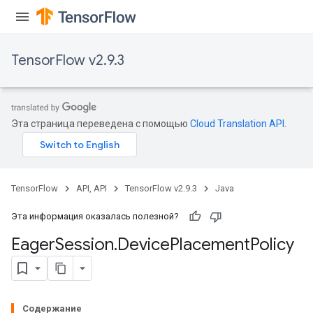
TensorFlow v2.9.3
Эта страница переведена с помощью
Cloud Translation API
.
TensorFlow
API, API
TensorFlow v2.9.3
Java
Эта информация оказалась полезной?
Eager
Session
.
Device
Placement
Policy
Содержание