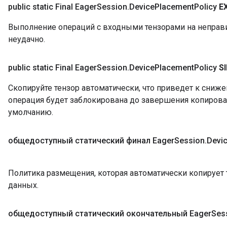
public static Final Eager
Session
.
Device
Placement
Policy
E
Выполнение операций с входными тензорами на неправ
неудачно.
public static Final Eager
Session
.
Device
Placement
Policy
S
Скопируйте тензор автоматически, что приведет к сниж
операция будет заблокирована до завершения копирова
умолчанию.
общедоступный статический финал Eager
Session
.
Devi
Политика размещения, которая автоматически копирует т
данных.
общедоступный статический окончательный Eager
Ses