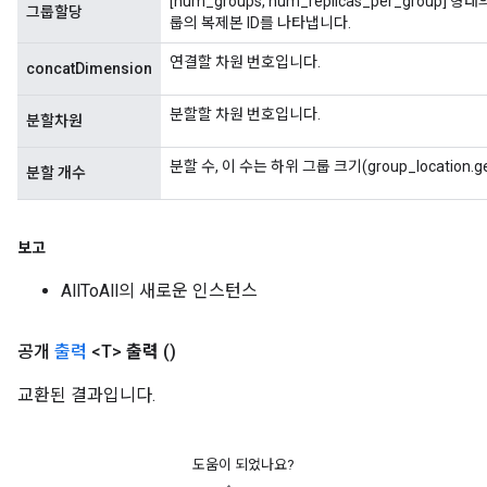
[num_groups, num_replicas_per_group] 형태의
그룹할당
룹의 복제본 ID를 나타냅니다.
연결할 차원 번호입니다.
leOp
concatDimension
분할할 차원 번호입니다.
분할차원
분할 수, 이 수는 하위 그룹 크기(group_location.g
분할 개수
보고
AllToAll의 새로운 인스턴스
공개
출력
<T>
출력
()
교환된 결과입니다.
Flush
도움이 되었나요?
eHandleOp