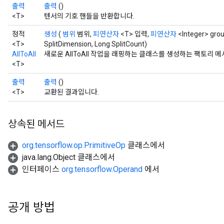
출력
출력
()
<T>
텐서의 기호 핸들을 반환합니다.
정적
생성
(
범위
범위,
피연산자
<T> 입력,
피연산자
<Integer> gro
<T>
SplitDimension, Long SplitCount)
AllToAll
새로운 AllToAll 작업을 래핑하는 클래스를 생성하는 팩토리 
<T>
출력
출력
()
<T>
교환된 결과입니다.
상속된 메서드
org.tensorflow.op.PrimitiveOp
클래스에서
java.lang.Object 클래스에서
인터페이스
org.tensorflow.Operand
에서
공개 방법