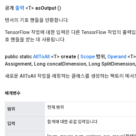
공개
출력
<T>
as
Output
()
텐서의 기호 핸들을 반환합니다.
TensorFlow 작업에 대한 입력은 다른 TensorFlow 작업의 
호 핸들을 얻는 데 사용됩니다.
public static
All
To
All
<T>
create
(
Scope
범위
,
Operand
<T
Assignment
,
Long concat
Dimension
,
Long Split
Dimension
새로운 AllToAll 작업을 래핑하는 클래스를 생성하는 팩토리 메
t
매개변수
현재 범위
범위
합계에 대한 로컬 입력입니다.
입력
source