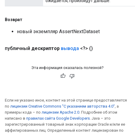
ожидается, произойдут дальше.
Возврат
новый экземпляр AssertNextDataset
Flush
публичный
дескриптор
вывода
<?>
()
eHandleOp
Эта информация оказалась полезной?
ureSplit
Если не указано иное, контент на этой странице предоставляется
по
лицензии Creative Commons "С указанием авторства 4.0"
, а
примеры кода – по
лицензии Apache 2.0
. Подробнее об этом
написано в
правилах сайта Google Developers
. Java – это
зарегистрированный товарный знак корпорации Oracle и/или ее
аффилированных лиц. Определенный контент лицензирован по