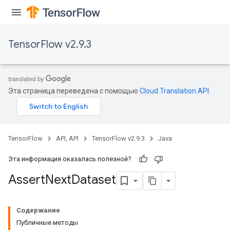
TensorFlow v2.9.3
Эта страница переведена с помощью
Cloud Translation API
.
rs
TensorFlow
API, API
TensorFlow v2.9.3
Java
Эта информация оказалась полезной?
Assert
Next
Dataset
Содержание
Публичные методы