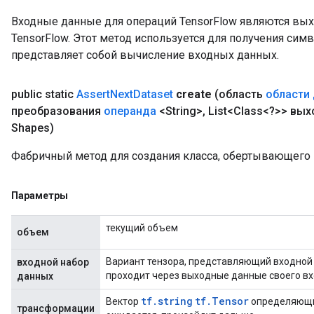
Входные данные для операций TensorFlow являются вы
TensorFlow. Этот метод используется для получения сим
t
представляет собой вычисление входных данных.
public static
Assert
Next
Dataset
create
(область
области
преобразования
операнда
<String>
,
List<Class<?>> вы
Shapes)
source
Фабричный метод для создания класса, обертывающего 
Параметры
leOp
текущий объем
объем
Вариант тензора, представляющий входной 
входной набор
проходит через выходные данные своего вх
данных
tf.string
tf.Tensor
Вектор
определяющий
трансформации