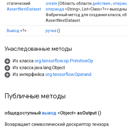
статический
create
(Область области
действия
,
операн
AssertNextDataset
операнда
<String>, List<Class<?>> выходны
Фабричный метод для создания класса, 
AssertNextDataset.
Вывод
<?>
ручка
()
Унаследованные методы
Из класса
org.tensorflow.op.PrimitiveOp
Из класса java.lang.Object
Из интерфейса
org.tensorflow.Operand
Публичные методы
общедоступный
вывод
<Object>
as
Output
()
Возвращает символический дескриптор тензора.