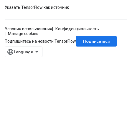
Указать TensorFlow как источник
Flush
Условия использования
Конфиденциальность
eHandleOp
Manage cookies
Подписаться
Подпишитесь на новости TensorFlow
ureSplit