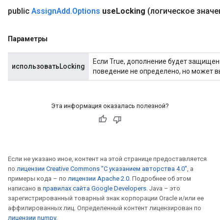
public
Assign
Add
.
Options
use
Locking
(логическое значе
Параметры
Если True, дополнение будет защищен
использоватьLocking
поведение не определено, но может 
Эта информация оказалась полезной?
Если не указано иное, контент на этой странице предоставляется
по
лицензии Creative Commons "С указанием авторства 4.0"
, а
примеры кода – по
лицензии Apache 2.0
. Подробнее об этом
написано в
правилах сайта Google Developers
. Java – это
зарегистрированный товарный знак корпорации Oracle и/или ее
t
аффилированных лиц. Определенный контент лицензирован по
лицензии numpy
.