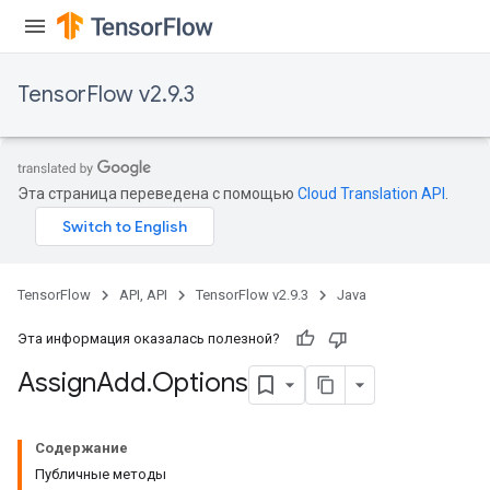
TensorFlow v2.9.3
rs
Эта страница переведена с помощью
Cloud Translation API
.
TensorFlow
API, API
TensorFlow v2.9.3
Java
Эта информация оказалась полезной?
Assign
Add
.
Options
Содержание
Публичные методы