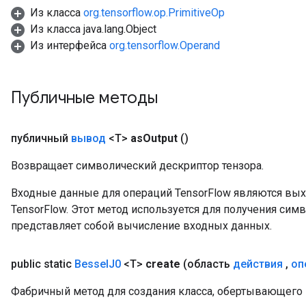
Из класса
org.tensorflow.op.PrimitiveOp
Из класса java.lang.Object
source
Из интерфейса
org.tensorflow.Operand
leOp
Публичные методы
публичный
вывод
<T>
as
Output
()
Возвращает символический дескриптор тензора.
Входные данные для операций TensorFlow являются вы
TensorFlow. Этот метод используется для получения сим
представляет собой вычисление входных данных.
public static
Bessel
J0
<T>
create
(область
действия
,
оп
Фабричный метод для создания класса, обертывающего
Flush