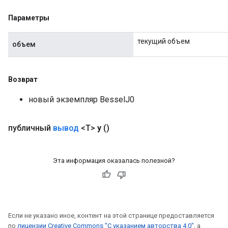
Параметры
eHandleOp
текущий объем
объем
ureSplit
Возврат
новый экземпляр BesselJ0
публичный
вывод
<T>
y
()
Эта информация оказалась полезной?
Если не указано иное, контент на этой странице предоставляется
по
лицензии Creative Commons "С указанием авторства 4.0"
, а