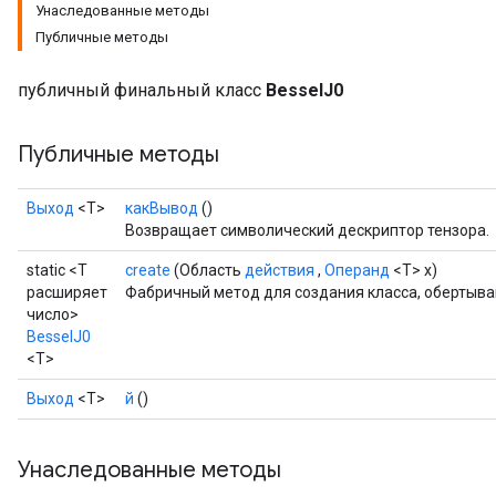
Унаследованные методы
Публичные методы
публичный финальный класс
BesselJ0
Публичные методы
Выход
<Т>
какВывод
()
Возвращает символический дескриптор тензора.
static <T
create
(Область
действия
,
Операнд
<T> x)
расширяет
Фабричный метод для создания класса, обертыв
число>
BesselJ0
<T>
t
Выход
<Т>
й
()
Унаследованные методы