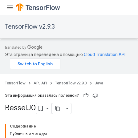
TensorFlow v2.9.3
Эта страница переведена с помощью
Cloud Translation API
.
TensorFlow
API, API
TensorFlow v2.9.3
Java
Эта информация оказалась полезной?
Bessel
J0
Содержание
Публичные методы