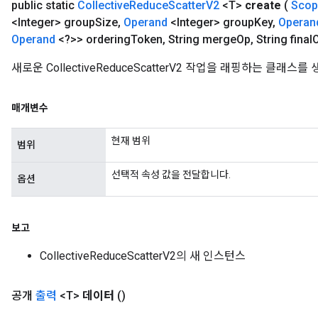
public static
Collective
Reduce
Scatter
V2
<T>
create
(
Scop
<Integer> group
Size
,
Operand
<Integer> group
Key
,
Operan
Operand
<?>> ordering
Token
,
String merge
Op
,
String final
새로운 CollectiveReduceScatterV2 작업을 래핑하는 클래
매개변수
현재 범위
범위
선택적 속성 값을 전달합니다.
옵션
보고
CollectiveReduceScatterV2의 새 인스턴스
공개
출력
<T>
데이터
()
ryTensorBatch