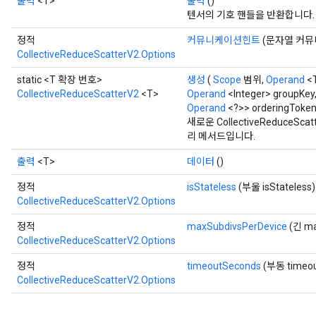
출력
<T>
출력
()
텐서의 기호 핸들을 반환합니다.
정적
커뮤니케이션힌트
(문자열 커
CollectiveReduceScatterV2.Options
static <T 확장 번호>
생성
(
Scope
범위,
Operand
<
CollectiveReduceScatterV2
<T>
Operand
<Integer> groupKey
Operand
<?>> orderingToken,
새로운 CollectiveReduce
리 메서드입니다.
출력
<T>
데이터
()
정적
isStateless
(부울 isStateless)
CollectiveReduceScatterV2.Options
정적
maxSubdivsPerDevice
(긴 ma
CollectiveReduceScatterV2.Options
정적
timeoutSeconds
(부동 timeou
CollectiveReduceScatterV2.Options