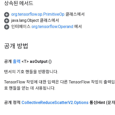
상속된 메서드
org.tensorflow.op.PrimitiveOp
클래스에서
java.lang.Object 클래스에서
인터페이스
org.tensorflow.Operand
에서
공개 방법
공개
출력
<T>
as
Output
()
텐서의 기호 핸들을 반환합니다.
TensorFlow 작업에 대한 입력은 다른 TensorFlow 작업의 
호 핸들을 얻는 데 사용됩니다.
공개 정적
Collective
Reduce
Scatter
V2
.
Options
통신Hint
(문자