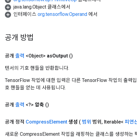
java.lang.Object 클래스에서
인터페이스
org.tensorflow.Operand
에서
공개 방법
공개
출력
<Object>
as
Output
()
텐서의 기호 핸들을 반환합니다.
TensorFlow 작업에 대한 입력은 다른 TensorFlow 작업의 
호 핸들을 얻는 데 사용됩니다.
공개
출력
<?>
압축
()
공개 정적
Compress
Element
생성
(
범위
범위
,
Iterable<
피연
새로운 CompressElement 작업을 래핑하는 클래스를 생성하는