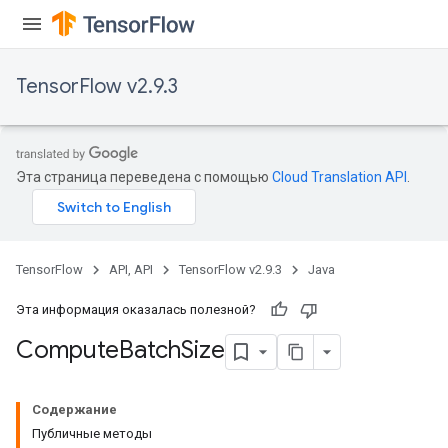
TensorFlow v2.9.3
Эта страница переведена с помощью
Cloud Translation API
.
TensorFlow
API, API
TensorFlow v2.9.3
Java
Эта информация оказалась полезной?
Compute
Batch
Size
Содержание
Публичные методы