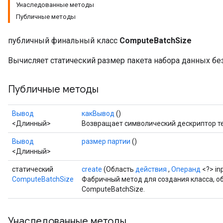
Унаследованные методы
Публичные методы
публичный финальный класс
ComputeBatchSize
Вычисляет статический размер пакета набора данных без
Публичные методы
Вывод
какВывод
()
<Длинный>
Возвращает символический дескриптор т
Вывод
размер партии
()
<Длинный>
статический
create
(Область
действия
,
Операнд
<?> in
ComputeBatchSize
Фабричный метод для создания класса, 
ComputeBatchSize.
Унаследованные методы