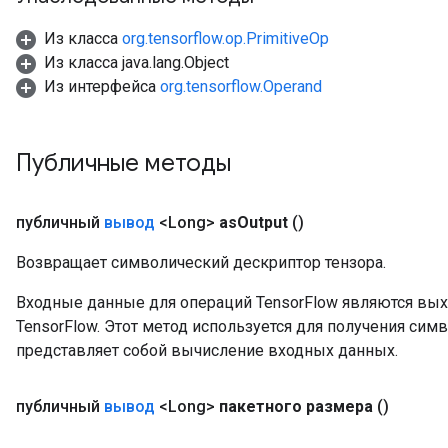
Из класса
org.tensorflow.op.PrimitiveOp
Из класса java.lang.Object
Из интерфейса
org.tensorflow.Operand
Публичные методы
публичный
вывод
<Long>
as
Output
()
Возвращает символический дескриптор тензора.
Входные данные для операций TensorFlow являются вы
TensorFlow. Этот метод используется для получения сим
представляет собой вычисление входных данных.
публичный
вывод
<Long>
пакетного размера
()