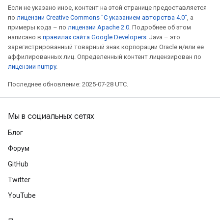
Если не указано иное, контент на этой странице предоставляется
по
лицензии Creative Commons "С указанием авторства 4.0"
, а
примеры кода – по
лицензии Apache 2.0
. Подробнее об этом
написано в
правилах сайта Google Developers
. Java – это
зарегистрированный товарный знак корпорации Oracle и/или ее
аффилированных лиц. Определенный контент лицензирован по
лицензии numpy
.
Последнее обновление: 2025-07-28 UTC.
ryTensorBatch
Мы в социальных сетях
dTensorBatch
Блог
Форум
GitHub
Twitter
YouTube