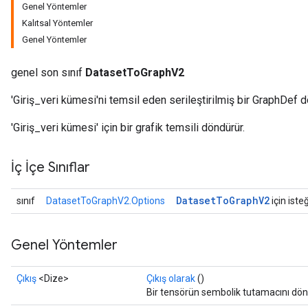
Genel Yöntemler
Kalıtsal Yöntemler
Genel Yöntemler
genel son sınıf
DatasetToGraphV2
'Giriş_veri kümesi'ni temsil eden serileştirilmiş bir GraphDef d
'Giriş_veri kümesi' için bir grafik temsili döndürür.
İç İçe Sınıflar
Dataset
To
Graph
V2
sınıf
DatasetToGraphV2.Options
için iste
Genel Yöntemler
Çıkış
<Dize>
Çıkış olarak
()
Bir tensörün sembolik tutamacını dön