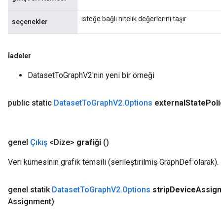
isteğe bağlı nitelik değerlerini taşır
seçenekler
İadeler
DatasetToGraphV2'nin yeni bir örneği
public static
Dataset
To
Graph
V2
.
Options
external
State
Poli
genel
Çıkış
<Dize>
grafiği
()
Veri kümesinin grafik temsili (serileştirilmiş GraphDef olarak).
genel statik
Dataset
To
Graph
V2
.
Options
strip
Device
Assig
Assignment)