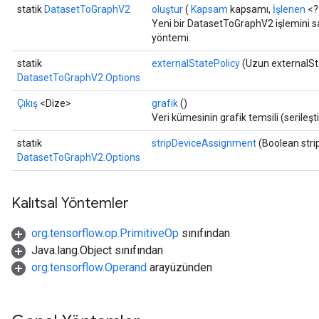
statik
DatasetToGraphV2
oluştur
(
Kapsam
kapsamı,
İşlenen
<?
Yeni bir DatasetToGraphV2 işlemini sa
yöntemi.
statik
externalStatePolicy
(Uzun externalSt
DatasetToGraphV2.Options
Çıkış
<Dize>
grafik
()
Veri kümesinin grafik temsili (serileşt
statik
stripDeviceAssignment
(Boolean str
DatasetToGraphV2.Options
Kalıtsal Yöntemler
org.tensorflow.op.PrimitiveOp
sınıfından
ryTensorBatch
Java.lang.Object sınıfından
dTensorBatch
org.tensorflow.Operand
arayüzünden