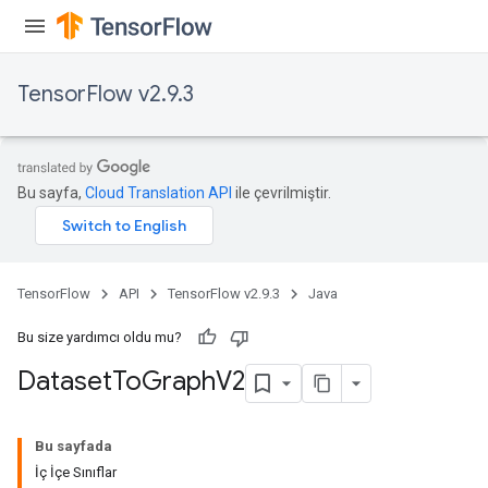
TensorFlow v2.9.3
Bu sayfa,
Cloud Translation API
ile çevrilmiştir.
TensorFlow
API
TensorFlow v2.9.3
Java
Bu size yardımcı oldu mu?
Dataset
To
Graph
V2
Bu sayfada
İç İçe Sınıflar