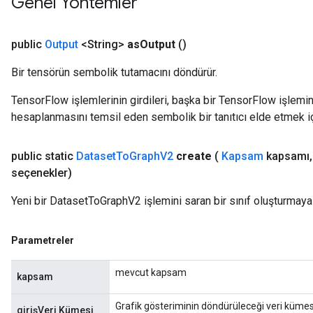
Genel Yöntemler
public
Output
<String>
as
Output
()
Bir tensörün sembolik tutamacını döndürür.
TensorFlow işlemlerinin girdileri, başka bir TensorFlow işleminin
rBatch
hesaplanmasını temsil eden sembolik bir tanıtıcı elde etmek için
public static
Dataset
To
Graph
V2
create
(
Kapsam
kapsamı
,
Batch
seçenekler)
atch
Yeni bir DatasetToGraphV2 işlemini saran bir sınıf oluşturmaya
Parametreler
mevcut kapsam
kapsam
Grafik gösteriminin döndürüleceği veri kümesi
girişVeri Kümesi