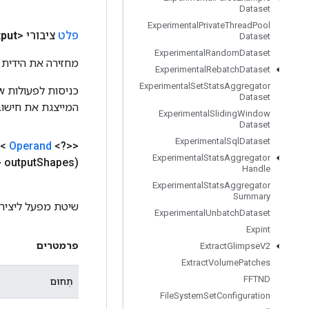
Dataset
Experimental
Private
Thread
Pool
פלט
ציבורי <Object>
put
Dataset
Experimental
Random
Dataset
מחזירה את הידית 
Experimental
Rebatch
Dataset
Experimental
Set
Stats
Aggregator
Dataset
המייצגת את חישוב
Experimental
Sliding
Window
Dataset
Experimental
Sql
Dataset
e<
Operand
<?>>
Experimental
Stats
Aggregator
 output
Shapes)
Handle
Experimental
Stats
Aggregator
Summary
שיטת מפעל ליצירת מחלקה העו
Experimental
Unbatch
Dataset
Expint
פרמטרים
Extract
Glimpse
V2
Extract
Volume
Patches
FFTND
תְחוּם
File
System
Set
Configuration