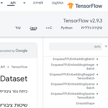
התקנה
למידה
API
DynamicStitch
EditDistance
Eig
TensorFlow v2.9.3
Einsum
Empty
סקירה כללית
Python
C++
Java
עוד
EmptyTensorList
Empty
Tensor
Map
Encode
Proto
Enqueue
TPUEmbedding
Arbitrary
Tensor
Batch
Enqueue
TPUEmbedding
Batch
Enqueue
TPUEmbedding
Integer
API
TensorFlow
Batch
Enqueue
TPUEmbedding
Ragged
Dataset
Tensor
Batch
Enqueue
TPUEmbedding
Sparse
Batch
כיתת גמר ציבורית
Enqueue
TPUEmbedding
Sparse
Tensor
Batch
Ensure
Shape
שיטות ציבוריו