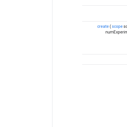
create
(
scope
sc
numExperime