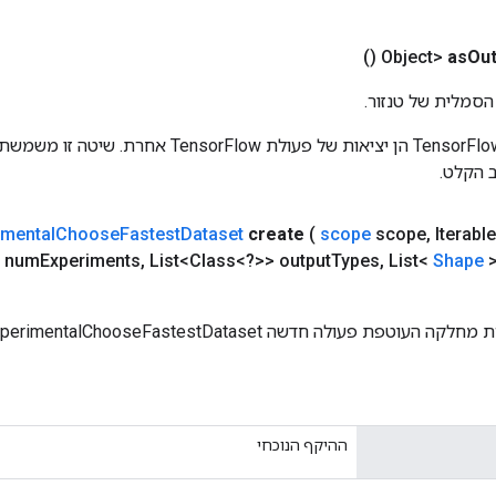
()
as
Out
הסמלית של טנזור.
כניסות לפעולות TensorFlow הן יציאות של פעולת rFlow
 הקלט.
imental
Choose
Fastest
Dataset
create
(
scope
scope
,
Iterabl
 num
Experiments
,
List<Class<?>> output
Types
,
List<
Shape
>
טפת פעולה חדשה ExperimentalChooseFastestDataset.
ההיקף הנוכחי