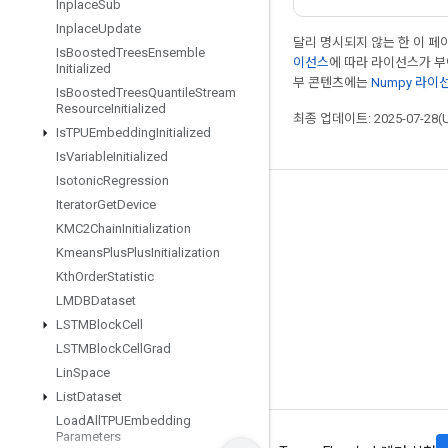
Inplace
Sub
Inplace
Update
달리 명시되지 않는 한 이 
Is
Boosted
Trees
Ensemble
이선스
에 따라 라이선스가 
Initialized
부 콘텐츠에는
Numpy 라이
Is
Boosted
Trees
Quantile
Stream
Resource
Initialized
최종 업데이트: 2025-07-28(
Is
TPUEmbedding
Initialized
Is
Variable
Initialized
Isotonic
Regression
Iterator
Get
Device
최신 소식 확인하기
KMC2Chain
Initialization
블로그
Kmeans
Plus
Plus
Initialization
포럼
Kth
Order
Statistic
LMDBDataset
GitHub
LSTMBlock
Cell
Twitter
LSTMBlock
Cell
Grad
YouTube
Lin
Space
List
Dataset
Load
All
TPUEmbedding
Parameters