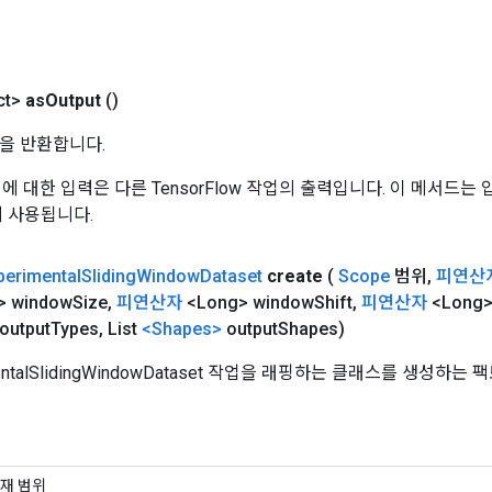
ct>
as
Output
()
을 반환합니다.
 작업에 대한 입력은 다른 TensorFlow 작업의 출력입니다. 이 메서드
데 사용됩니다.
perimental
Sliding
Window
Dataset
create
(
Scope
범위
,
피연산
> window
Size
,
피연산자
<Long> window
Shift
,
피연산자
<Long>
output
Types
,
List
<Shapes>
output
Shapes)
entalSlidingWindowDataset 작업을 래핑하는 클래스를 생성하
재 범위