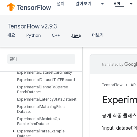
설치
알아보기
API
Erfinv
EuclideanNorm
ExecuteTPUEmbeddingPartitioner
TensorFlow v2.9.3
Exit
ExpandDims
개요
Python
C++
Java
더보기
ExperimentalAutoShardDataset
Experimental
Bytes
Produced
Stats
Dataset
Experimental
Choose
Fastest
Dataset
Experimental
Dataset
Cardinality
Experimental
Dataset
To
TFRecord
TensorFlow
API
Experimental
Dense
To
Sparse
Batch
Dataset
Experim
Experimental
Latency
Stats
Dataset
Experimental
Matching
Files
Dataset
공개 최종 클래
Experimental
Max
Intra
Op
Parallelism
Dataset
'input_dat
Experimental
Parse
Example
Dataset