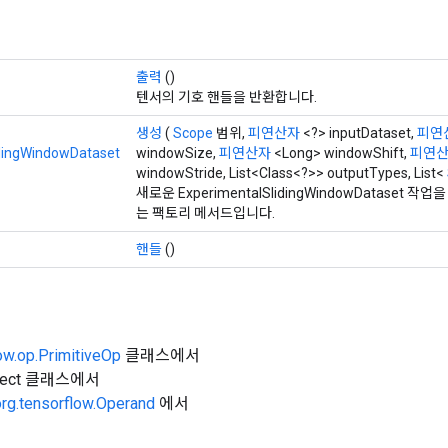
출력
()
텐서의 기호 핸들을 반환합니다.
생성
(
Scope
범위,
피연산자
<?> inputDataset,
피연
dingWindowDataset
windowSize,
피연산자
<Long> windowShift,
피연
windowStride, List<Class<?>> outputTypes, List<
새로운 ExperimentalSlidingWindowDataset
는 팩토리 메서드입니다.
핸들
()
ow.op.PrimitiveOp
클래스에서
Object 클래스에서
org.tensorflow.Operand
에서