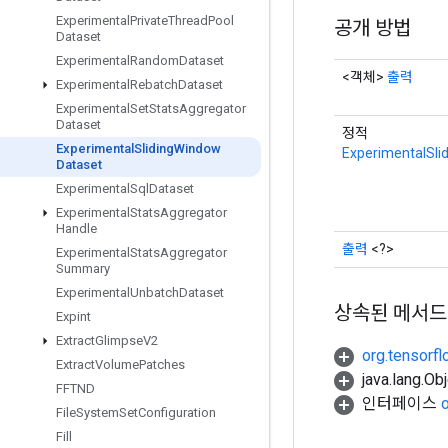
Experimental
Private
Thread
Pool
공개 방법
Dataset
Experimental
Random
Dataset
<객체>
출력
Experimental
Rebatch
Dataset
Experimental
Set
Stats
Aggregator
Dataset
정적
Experimental
Sliding
Window
ExperimentalSli
Dataset
Experimental
Sql
Dataset
Experimental
Stats
Aggregator
Handle
출력
<?>
Experimental
Stats
Aggregator
Summary
Experimental
Unbatch
Dataset
상속된 메서드
Expint
Extract
Glimpse
V2
org.tensorfl
Extract
Volume
Patches
java.lang.
FFTND
인터페이스
File
System
Set
Configuration
Fill