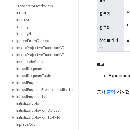
Histogram
Fixed
Width
슬
IFFTND
창크기
IRFFTND
한
Identity
창교대
Identity
N
슬
창스트라이
Ignore
Errors
Dataset
드
Image
Projective
Transform
V2
Image
Projective
Transform
V3
Immutable
Const
보고
Infeed
Dequeue
Experime
Infeed
Dequeue
Tuple
Infeed
Enqueue
Infeed
Enqueue
Prelinearized
Buffer
공개
출력
<?>
핸
Infeed
Enqueue
Tuple
Initialize
Table
Initialize
Table
From
Dataset
Initialize
Table
From
Text
File
Inplace
Add