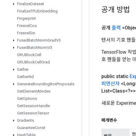
Finalize
Dataset
공개 방법
Finalize
TPUEmbedding
Fingerprint
Fresnel
Cos
공개
출력
<Obje
Fresnel
Sin
텐서의 기호 핸들
Fused
Batch
Norm
Grad
V3
Fused
Batch
Norm
V3
TensorFlow
GRUBlock
Cell
호 핸들을 얻는 
GRUBlock
Cell
Grad
Gather
public static
Ex
Gather
Nd
피연산자
<Long
Generate
Bounding
Box
Proposals
List<Class<?>>
Get
Element
At
Index
Get
Options
새로운 Experim
Get
Session
Handle
Get
Session
Tensor
매개변수
Gradients
Guarantee
Const
현
Hash
Table
범위