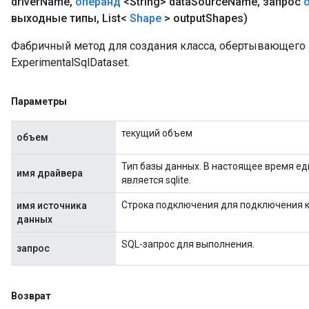
driver
Name
,
операнд
<String> data
Source
Name
,
запрос
выходные типы
,
List<
Shape
> output
Shapes)
Фабричный метод для создания класса, обертывающег
ExperimentalSqlDataset.
Параметры
текущий объем
объем
Тип базы данных. В настоящее время 
имя драйвера
является sqlite.
Строка подключения для подключения к
имя источника
данных
SQL-запрос для выполнения.
запрос
Возврат