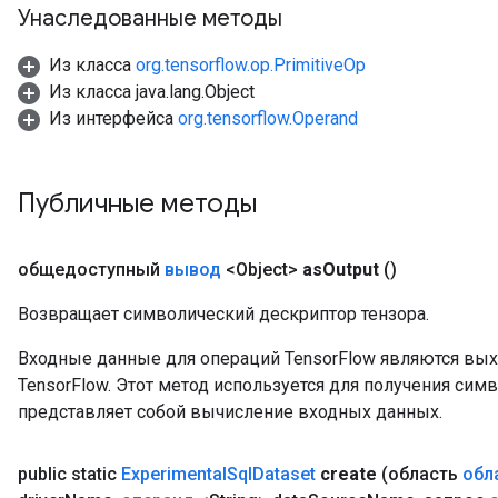
Унаследованные методы
Из класса
org.tensorflow.op.PrimitiveOp
Из класса java.lang.Object
Из интерфейса
org.tensorflow.Operand
Публичные методы
общедоступный
вывод
<Object>
as
Output
()
Возвращает символический дескриптор тензора.
Входные данные для операций TensorFlow являются вы
TensorFlow. Этот метод используется для получения сим
представляет собой вычисление входных данных.
public static
Experimental
Sql
Dataset
create
(область
обл