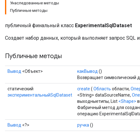
Унаследованные методы
Публичные методы
публичный финальный класс
ExperimentalSqlDataset
Создает набор данных, который выполняет запрос SQL и
Публичные методы
Вывод
<Объект>
какВывод
()
Возвращает символический д
статический
create
(
Область
области,
Опе
экспериментальныйSqlDataset
<String> dataSourceName,
Опе
выходныетипы, List
<Shape>
в
Фабричный метод для создан
операцию ExperimentalSqlData
Вывод
<?>
ручка
()