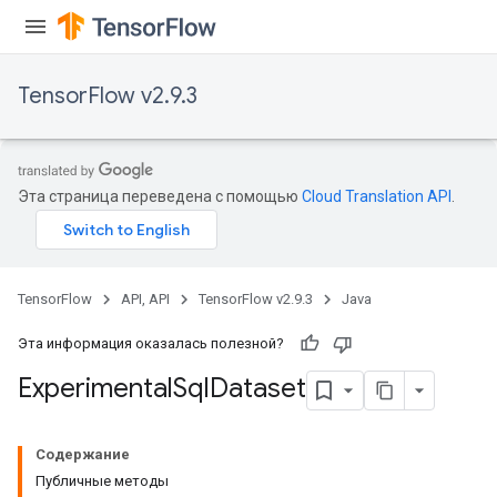
TensorFlow v2.9.3
Эта страница переведена с помощью
Cloud Translation API
.
TensorFlow
API, API
TensorFlow v2.9.3
Java
Эта информация оказалась полезной?
Experimental
Sql
Dataset
Содержание
Публичные методы