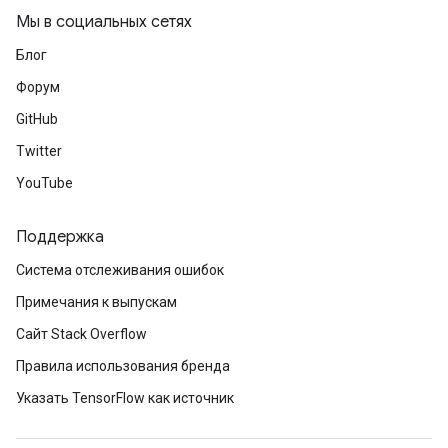
Мы в социальных сетях
arameters
meters
Блог
rs
Форум
tDescentParameters
GitHub
Twitter
YouTube
Поддержка
Система отслеживания ошибок
Примечания к выпускам
Сайт Stack Overflow
Правила использования бренда
Указать TensorFlow как источник