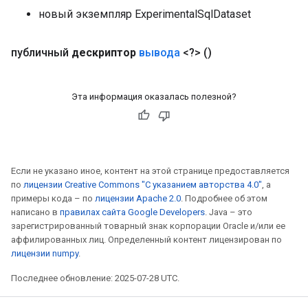
новый экземпляр ExperimentalSqlDataset
публичный
дескриптор
вывода
<?>
()
Эта информация оказалась полезной?
Если не указано иное, контент на этой странице предоставляется
по
лицензии Creative Commons "С указанием авторства 4.0"
, а
rs
примеры кода – по
лицензии Apache 2.0
. Подробнее об этом
mParameters
написано в
правилах сайта Google Developers
. Java – это
rs
зарегистрированный товарный знак корпорации Oracle и/или ее
аффилированных лиц. Определенный контент лицензирован по
Parameters
лицензии numpy
.
rParameters
Последнее обновление: 2025-07-28 UTC.
Parameters
ters