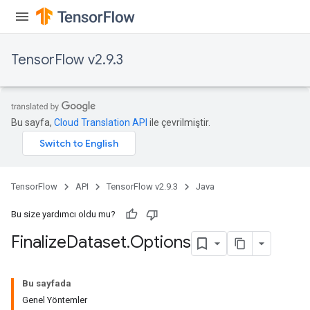
TensorFlow v2.9.3
Bu sayfa,
Cloud Translation API
ile çevrilmiştir.
TensorFlow
API
TensorFlow v2.9.3
Java
Bu size yardımcı oldu mu?
Finalize
Dataset
.
Options
Bu sayfada
Genel Yöntemler