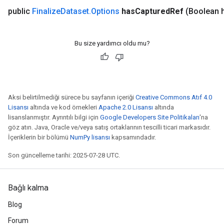
public
Finalize
Dataset
.
Options
has
Captured
Ref
(Boolean 
Bu size yardımcı oldu mu?
Aksi belirtilmediği sürece bu sayfanın içeriği
Creative Commons Atıf 4.0
Lisansı
altında ve kod örnekleri
Apache 2.0 Lisansı
altında
lisanslanmıştır. Ayrıntılı bilgi için
Google Developers Site Politikaları
'na
göz atın. Java, Oracle ve/veya satış ortaklarının tescilli ticari markasıdır.
İçeriklerin bir bölümü
NumPy lisansı
kapsamındadır.
Son güncelleme tarihi: 2025-07-28 UTC.
Bağlı kalma
Blog
Forum