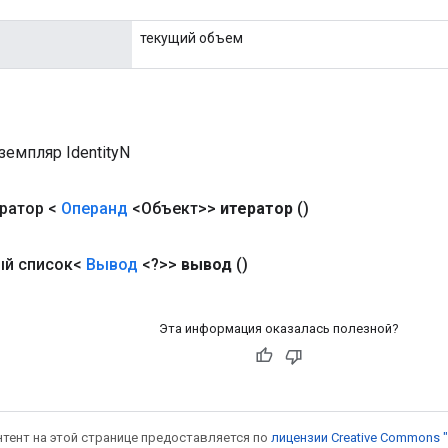
текущий объем
емпляр IdentityN
ратор <
Операнд
<Объект>>
итератор
()
ый список<
Вывод
<?>>
вывод
()
Эта информация оказалась полезной?
онтент на этой странице предоставляется по
лицензии Creative Commons "