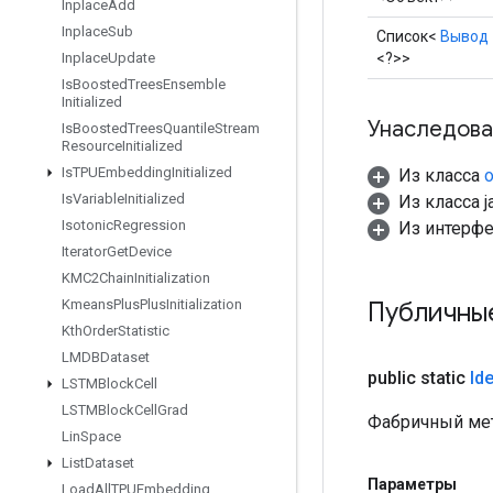
Inplace
Add
Inplace
Sub
Список<
Вывод
<?>>
Inplace
Update
Is
Boosted
Trees
Ensemble
Initialized
Унаследова
Is
Boosted
Trees
Quantile
Stream
Resource
Initialized
Is
TPUEmbedding
Initialized
Из класса
o
Is
Variable
Initialized
Из класса ja
Isotonic
Regression
Из интерфей
Iterator
Get
Device
KMC2Chain
Initialization
Публичны
Kmeans
Plus
Plus
Initialization
Kth
Order
Statistic
LMDBDataset
public static
Ide
LSTMBlock
Cell
LSTMBlock
Cell
Grad
Фабричный мет
Lin
Space
List
Dataset
Параметры
Load
All
TPUEmbedding