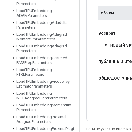
Parameters
Load
TPUEmbedding
объем
ADAMParameters
Load
TPUEmbedding
Adadelta
Parameters
Возврат
Load
TPUEmbedding
Adagrad
Momentum
Parameters
новый экз
Load
TPUEmbedding
Adagrad
Parameters
Load
TPUEmbedding
Centered
публичный ите
RMSProp
Parameters
Load
TPUEmbedding
FTRLParameters
общедоступн
Load
TPUEmbedding
Frequency
Estimator
Parameters
Load
TPUEmbedding
MDLAdagrad
Light
Parameters
Load
TPUEmbedding
Momentum
Parameters
Load
TPUEmbedding
Proximal
Adagrad
Parameters
Load
TPUEmbedding
Proximal
Yogi
Если не указано иное, к