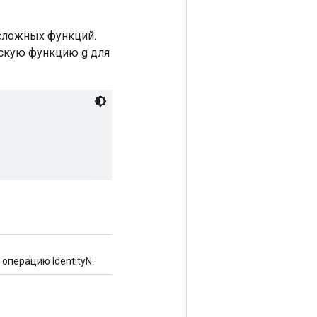
сложных функций.
ьскую функцию g для
операцию IdentityN.