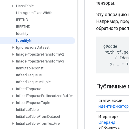
тензоры.
Hash
Table
Histogram
Fixed
Width
Эту операцию 
IFFTND
Например, пре
IRFFTND
обратного распр
Identity
Identity
N
{@code

Ignore
Errors
Dataset
 with tf.ge
Image
Projective
Transform
V2
     {'Iden
Image
Projective
Transform
V3
   y, _ = i
Immutable
Const
Infeed
Dequeue
Infeed
Dequeue
Tuple
Публичные 
Infeed
Enqueue
Infeed
Enqueue
Prelinearized
Buffer
статический
Infeed
Enqueue
Tuple
идентификатор
Initialize
Table
Итератор<
Initialize
Table
From
Dataset
Операнд
Initialize
Table
From
Text
File
<Объект>>