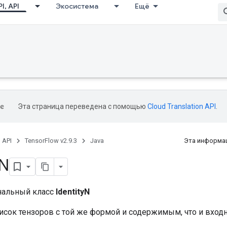
I, API
Экосистема
Ещё
Эта страница переведена с помощью
Cloud Translation API
.
, API
TensorFlow v2.9.3
Java
Эта информац
N
нальный класс
IdentityN
исок тензоров с той же формой и содержимым, что и вход