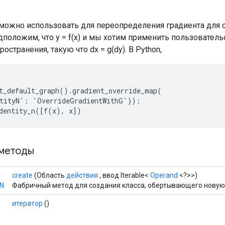
можно использовать для переопределения градиента для 
дположим, что y = f(x) и мы хотим применить пользовател
остранения, такую ​​что dx = g(dy). В Python,
t_default_graph().gradient_override_map(

tityN': 'OverrideGradientWithG'}):

dentity_n([f(x), x])
методы
create
(Область
действия
, ввод Iterable<
Operand
<?>>)
N
Фабричный метод для создания класса, обертывающего новую 
итератор
()