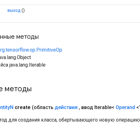
выход
()
нные методы
rg.tensorflow.op.PrimitiveOp
va.lang.Object
са java.lang.Iterable
е методы
ntity
N
create
(область
действия
,
ввод Iterable<
Operand
<
од для создания класса, обертывающего новую операцию I