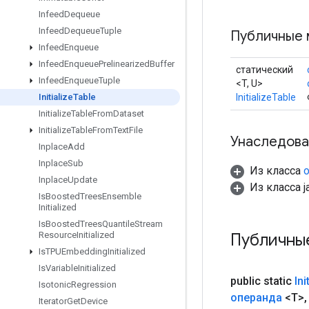
Infeed
Dequeue
Infeed
Dequeue
Tuple
Публичные 
Infeed
Enqueue
Infeed
Enqueue
Prelinearized
Buffer
статический
Infeed
Enqueue
Tuple
<T, U>
InitializeTable
Initialize
Table
Initialize
Table
From
Dataset
Initialize
Table
From
Text
File
Унаследова
Inplace
Add
Inplace
Sub
Из класса
o
Inplace
Update
Из класса ja
Is
Boosted
Trees
Ensemble
Initialized
Is
Boosted
Trees
Quantile
Stream
Публичны
Resource
Initialized
Is
TPUEmbedding
Initialized
Is
Variable
Initialized
public static
Ini
Isotonic
Regression
операнда
<T>
,
Iterator
Get
Device