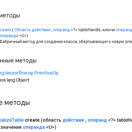
методы
create
(
Область действия
,
операнд
<?> tableHandle, ключи
операн
операнда
<U>)
Фабричный метод для создания класса, обертывающего новую опера
нные методы
rg.tensorflow.op.PrimitiveOp
va.lang.Object
е методы
tialize
Table
create
(область
действия
,
операнд
<?> table
H
значения
операнда
<U>)