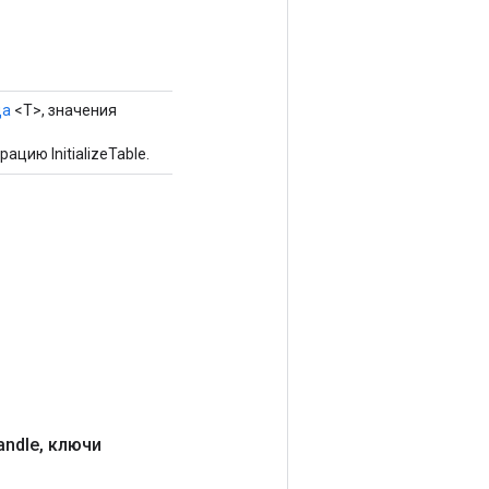
да
<T>, значения
цию InitializeTable.
andle
,
ключи