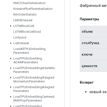
KMC2Chain
Initialization
Фабричный мето
Kmeans
Plus
Plus
Initialization
Kth
Order
Statistic
Параметры
LMDBDataset
LSTMBlock
Cell
объем
LSTMBlock
Cell
Grad
Lin
Space
столРучка
List
Dataset
Load
All
TPUEmbedding
Parameters
ключи
Load
TPUEmbedding
ADAMParameters
ценности
Load
TPUEmbedding
Adadelta
Parameters
Load
TPUEmbedding
Adagrad
Momentum
Parameters
Возврат
Load
TPUEmbedding
Adagrad
Parameters
новый экз
Load
TPUEmbedding
Centered
RMSProp
Parameters
Load
TPUEmbedding