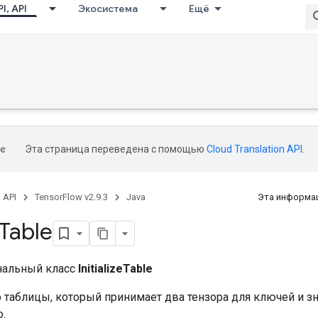
I, API
Экосистема
Ещё
Эта страница переведена с помощью
Cloud Translation API
.
, API
TensorFlow v2.9.3
Java
Эта информац
Table
нальный класс
InitializeTable
 таблицы, который принимает два тензора для ключей и з
.