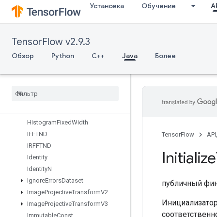
Установка
Обучение
AP
Gather
GatherNd
GenerateBoundingBoxProposals
TensorFlow v2.9.3
GetElementAtIndex
GetOptions
Обзор
Python
C++
Java
Более
GetSessionHandle
Get
Session
Tensor
Gradients
Guarantee
Const
Hash
Table
Histogram
Fixed
Width
IFFTND
TensorFlow
API
IRFFTND
Initialize
Identity
Identity
N
Ignore
Errors
Dataset
публичный фи
Image
Projective
Transform
V2
Инициализатор
Image
Projective
Transform
V3
соответственно
Immutable
Const