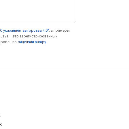
С указанием авторства 4.0"
, а примеры
. Java – это зарегистрированный
ирован по
лицензии numpy
.
а
к