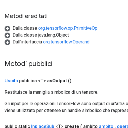
rs
Metodi ereditati
mParameters
rs
Dalla classe
org.tensorflow.op.PrimitiveOp
Parameters
Dalla classe java.lang.Object
Dall'interfaccia
org.tensorflow.Operand
rParameters
Parameters
ters
Metodi pubblici
arameters
meters
rs
Uscita
pubblica <T>
as
Output
()
tDescentParameters
Restituisce la maniglia simbolica di un tensore.
Gli input per le operazioni TensorFlow sono output di un'alt
viene utilizzato per ottenere un handle simbolico che rappresent
public static
Inplace
Sub
<T>
create
( ambito
ambito
,
oper