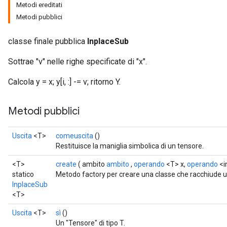
Metodi ereditati
Metodi pubblici
classe finale pubblica
InplaceSub
Sottrae "v" nelle righe specificate di "x".
Calcola y = x; y[i, :] -= v; ritorno Y.
Metodi pubblici
Uscita
<T>
comeuscita
()
Restituisce la maniglia simbolica di un tensore.
<T>
create
( ambito
ambito
,
operando
<T> x,
operando
<i
statico
Metodo factory per creare una classe che racchiude 
InplaceSub
<T>
Uscita
<T>
sì
()
Un "Tensore" di tipo T.