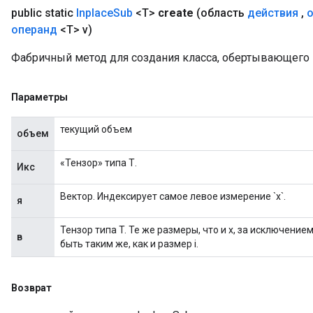
public static
Inplace
Sub
<T>
create
(область
действия
,
операнд
<T> v)
Фабричный метод для создания класса, обертывающего 
Параметры
текущий объем
объем
«Тензор» типа Т.
Икс
Вектор. Индексирует самое левое измерение `x`.
я
Тензор типа T. Те же размеры, что и x, за исключени
в
быть таким же, как и размер i.
Возврат