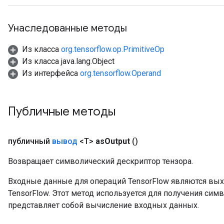
rs
Унаследованные методы
mParameters
rs
Из класса
org.tensorflow.op.PrimitiveOp
Parameters
Из класса java.lang.Object
Из интерфейса
org.tensorflow.Operand
rParameters
Parameters
ters
Публичные методы
arameters
meters
rs
публичный
вывод
<T>
as
Output
()
tDescentParameters
Возвращает символический дескриптор тензора.
Входные данные для операций TensorFlow являются вы
TensorFlow. Этот метод используется для получения сим
представляет собой вычисление входных данных.