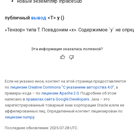
новый экземпляр InplaceSub
публичный
вывод
<T>
y
()
«Тензор» типа T. Псевдоним «x». Содержимое `y` не опред
Эта информация оказалась полезной?
Если не указано иное, контент на этой странице предоставляется
по
лицензии Creative Commons "С указанием авторства 4.0"
, а
примеры кода – по
лицензии Apache 2.0
. Подробнее об этом
написано в
правилах сайта Google Developers
. Java – это
зарегистрированный товарный знак корпорации Oracle и/или ее
аффилированных лиц. Определенный контент лицензирован по
лицензии numpy
.
Последнее обновление: 2025-07-28 UTC.