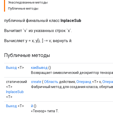
Унаследованные методы
Публичные методы
публичный финальный класс
InplaceSub
Вычитает `v` из указанных строк `x`.
Вычисляет y = x; y[i, :] -= v; вернуть й.
Публичные методы
Выход
<Т>
какВывод
()
Возвращает символический дескриптор тензора
статический
create
(
Область
действия,
Операнд
<T> x,
Опер
<T>
Фабричный метод для создания класса, оберты
InplaceSub
<T>
Выход
<Т>
й
()
«Тензор» типа Т.