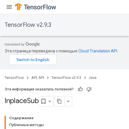
TensorFlow v2.9.3
Эта страница переведена с помощью
Cloud Translation API
.
TensorFlow
API, API
TensorFlow v2.9.3
Java
Эта информация оказалась полезной?
Inplace
Sub
Содержание
Публичные методы