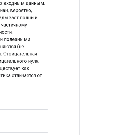
по входным данным.
ан, вероятно,
ладывает полный
 частичному
ости.
ми полезными
няются (не
. Отрицательная
цательного нуля.
ществует как
тика отличается от