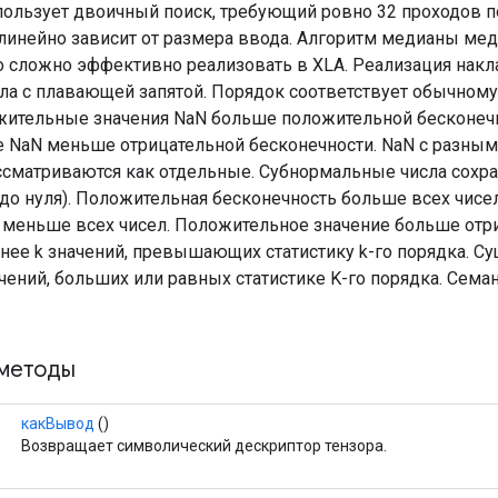
пользует двоичный поиск, требующий ровно 32 проходов 
линейно зависит от размера ввода. Алгоритм медианы меди
го сложно эффективно реализовать в XLA. Реализация нак
сла с плавающей запятой. Порядок соответствует обычному
жительные значения NaN больше положительной бесконечн
 NaN меньше отрицательной бесконечности. NaN с разны
ссматриваются как отдельные. Субнормальные числа сохра
до нуля). Положительная бесконечность больше всех чисел
 меньше всех чисел. Положительное значение больше отри
нее k значений, превышающих статистику k-го порядка. Су
ений, больших или равных статистике K-го порядка. Семан
методы
какВывод
()
Возвращает символический дескриптор тензора.