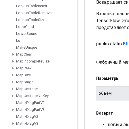
Возвращает си
Lookup
Table
Insert
Lookup
Table
Remove
Входные данны
Lookup
Table
Size
TensorFlow. Эт
Loop
Cond
представляет 
Lower
Bound
Lu
public static
Kt
Make
Unique
Map
Clear
Map
Incomplete
Size
Фабричный мет
Map
Peek
Map
Size
Параметры
Map
Stage
Map
Unstage
объем
Map
Unstage
No
Key
Matrix
Diag
Part
V2
Matrix
Diag
Part
V3
Возврат
Matrix
Diag
V2
Matrix
Diag
V3
новый экз