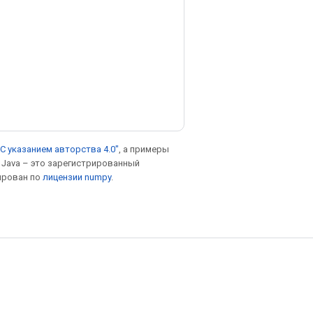
С указанием авторства 4.0"
, а примеры
. Java – это зарегистрированный
ирован по
лицензии numpy
.