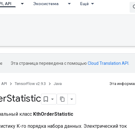
I, API
Экосистема
Ещё
Эта страница переведена с помощью
Cloud Translation API
.
, API
TensorFlow v2.9.3
Java
Эта информац
er
Statistic
нальный класс
KthOrderStatistic
истику K-го порядка набора данных. Электрический ток