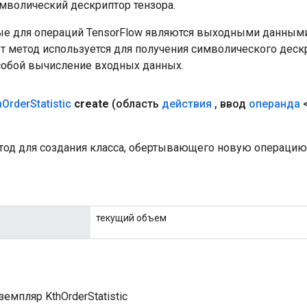
мволический дескриптор тензора.
е для операций TensorFlow являются выходными данными
от метод используется для получения символического деск
собой вычисление входных данных.
h
Order
Statistic
create
(область
действия
,
ввод
операнда
<
од для создания класса, обертывающего новую операцию Kt
текущий объем
емпляр KthOrderStatistic