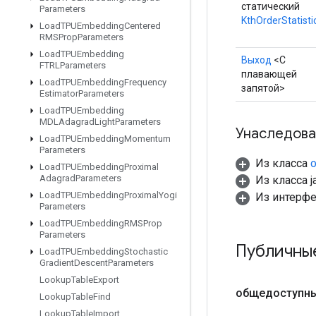
статический
Parameters
KthOrderStatisti
Load
TPUEmbedding
Centered
RMSProp
Parameters
Load
TPUEmbedding
Выход
<С
FTRLParameters
плавающей
Load
TPUEmbedding
Frequency
запятой>
Estimator
Parameters
Load
TPUEmbedding
MDLAdagrad
Light
Parameters
Унаследова
Load
TPUEmbedding
Momentum
Parameters
Из класса
o
Load
TPUEmbedding
Proximal
Adagrad
Parameters
Из класса ja
Load
TPUEmbedding
Proximal
Yogi
Из интерф
Parameters
Load
TPUEmbedding
RMSProp
Parameters
Публичны
Load
TPUEmbedding
Stochastic
Gradient
Descent
Parameters
Lookup
Table
Export
общедоступн
Lookup
Table
Find
Lookup
Table
Import