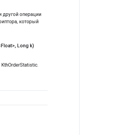
 другой операции
риптора, который
Float>
,
Long k)
hOrderStatistic.