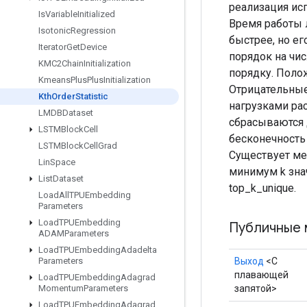
реализация ис
Is
Variable
Initialized
Время работы 
Isotonic
Regression
быстрее, но е
Iterator
Get
Device
порядок на чи
KMC2Chain
Initialization
порядку. Поло
Kmeans
Plus
Plus
Initialization
Отрицательные
Kth
Order
Statistic
нагрузками ра
LMDBDataset
сбрасываются 
LSTMBlock
Cell
бесконечность
LSTMBlock
Cell
Grad
Существует ме
Lin
Space
минимум k знач
List
Dataset
top_k_unique.
Load
All
TPUEmbedding
Parameters
Load
TPUEmbedding
Публичные 
ADAMParameters
Load
TPUEmbedding
Adadelta
Выход
<С
Parameters
плавающей
Load
TPUEmbedding
Adagrad
запятой>
Momentum
Parameters
Load
TPUEmbedding
Adagrad