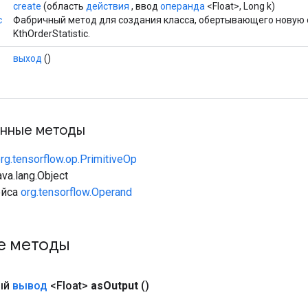
create
(область
действия
, ввод
операнда
<Float>, Long k)
c
Фабричный метод для создания класса, обертывающего новую
KthOrderStatistic.
выход
()
нные методы
rg.tensorflow.op.PrimitiveOp
va.lang.Object
ейса
org.tensorflow.Operand
е методы
ый
вывод
<Float>
as
Output
()