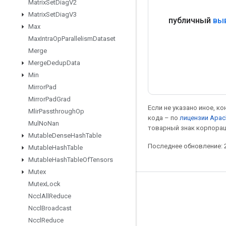
Matrix
Set
Diag
V2
Matrix
Set
Diag
V3
публичный
вы
Max
Max
Intra
Op
Parallelism
Dataset
Merge
Merge
Dedup
Data
Min
Mirror
Pad
Mirror
Pad
Grad
Если не указано иное, к
Mlir
Passthrough
Op
кода – по
лицензии Apac
Mul
No
Nan
товарный знак корпорац
Mutable
Dense
Hash
Table
Последнее обновление: 2
Mutable
Hash
Table
Mutable
Hash
Table
Of
Tensors
Mutex
Mutex
Lock
Мы в социальных сетях
Nccl
All
Reduce
Блог
Nccl
Broadcast
Nccl
Reduce
Форум