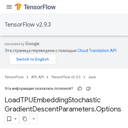
TensorFlow v2.9.3
rs
mParameters
Эта страница переведена с помощью
Cloud Translation API
.
rs
Parameters
rParameters
TensorFlow
API, API
TensorFlow v2.9.3
Java
Parameters
ters
Эта информация оказалась полезной?
arameters
Load
TPUEmbedding
Stochastic
meters
Gradient
Descent
Parameters
.
Options
rs
tDescentParameters