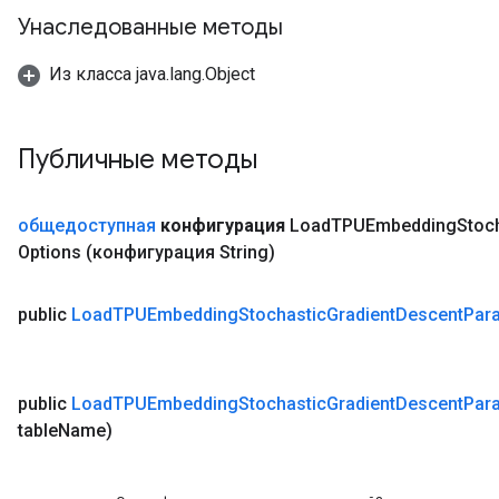
Унаследованные методы
Из класса java.lang.Object
Публичные методы
общедоступная
конфигурация
Load
TPUEmbedding
Stoc
Options
(конфигурация String)
public
Load
TPUEmbedding
Stochastic
Gradient
Descent
Par
public
Load
TPUEmbedding
Stochastic
Gradient
Descent
Par
table
Name)