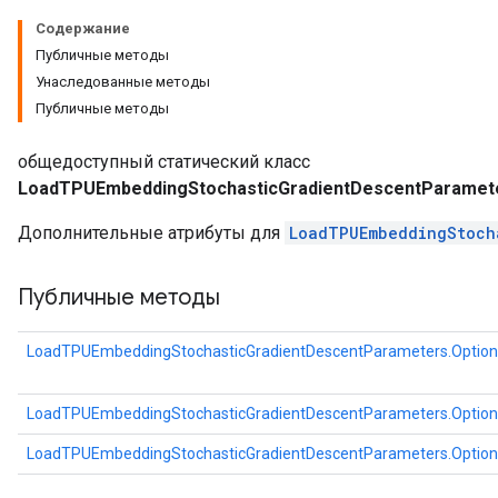
Содержание
Публичные методы
Унаследованные методы
Публичные методы
общедоступный статический класс
LoadTPUEmbeddingStochasticGradientDescentParamete
Дополнительные атрибуты для
LoadTPUEmbeddingStoch
Публичные методы
LoadTPUEmbeddingStochasticGradientDescentParameters.Option
LoadTPUEmbeddingStochasticGradientDescentParameters.Option
LoadTPUEmbeddingStochasticGradientDescentParameters.Option