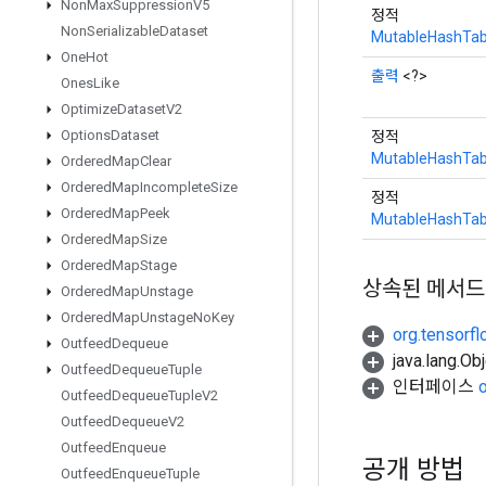
Non
Max
Suppression
V5
정적
Non
Serializable
Dataset
MutableHashTab
One
Hot
출력
<?>
Ones
Like
Optimize
Dataset
V2
Options
Dataset
정적
MutableHashTab
Ordered
Map
Clear
Ordered
Map
Incomplete
Size
정적
Ordered
Map
Peek
MutableHashTab
Ordered
Map
Size
Ordered
Map
Stage
상속된 메서드
Ordered
Map
Unstage
Ordered
Map
Unstage
No
Key
org.tensorfl
Outfeed
Dequeue
java.lang.
Outfeed
Dequeue
Tuple
인터페이스
Outfeed
Dequeue
Tuple
V2
Outfeed
Dequeue
V2
Outfeed
Enqueue
공개 방법
Outfeed
Enqueue
Tuple