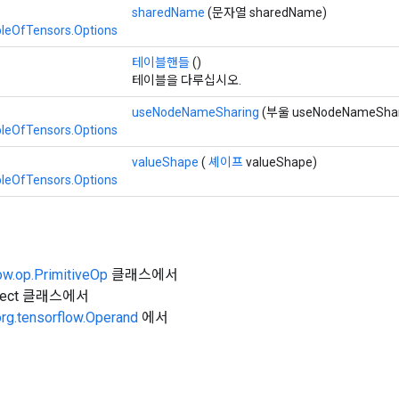
sharedName
(문자열 sharedName)
leOfTensors.Options
테이블핸들
()
테이블을 다루십시오.
useNodeNameSharing
(부울 useNodeNameShar
leOfTensors.Options
valueShape
(
셰이프
valueShape)
leOfTensors.Options
ow.op.PrimitiveOp
클래스에서
Object 클래스에서
org.tensorflow.Operand
에서