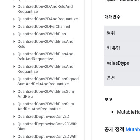
Quantized
Conv2DAnd
Relu
And
Requantize
매개변수
Quantized
Conv2DAnd
Requantize
Quantized
Conv2DPer
Channel
범위
Quantized
Conv2DWith
Bias
Quantized
Conv2DWith
Bias
And
Relu
키 유형
Quantized
Conv2DWith
Bias
And
Relu
And
Requantize
valueDtype
Quantized
Conv2DWith
Bias
And
Requantize
옵션
Quantized
Conv2DWith
Bias
Signed
Sum
And
Relu
And
Requantize
Quantized
Conv2DWith
Bias
Sum
And
Relu
보고
Quantized
Conv2DWith
Bias
Sum
And
Relu
And
Requantize
Mutable
Quantized
Depthwise
Conv2D
Quantized
Depthwise
Conv2DWith
공개 정적
Mutab
Bias
Quantized
Depthwise
Conv2DWith