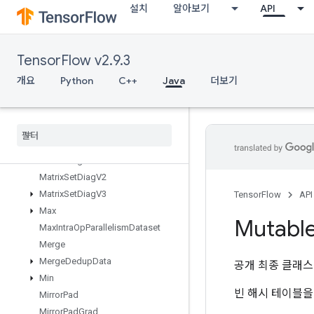
설치
알아보기
API
MapIncompleteSize
MapPeek
MapSize
TensorFlow v2.9.3
MapStage
MapUnstage
개요
Python
C++
Java
더보기
MapUnstageNoKey
Matrix
Diag
Part
V2
Matrix
Diag
Part
V3
Matrix
Diag
V2
Matrix
Diag
V3
Matrix
Set
Diag
V2
Matrix
Set
Diag
V3
TensorFlow
API
Max
Mutabl
Max
Intra
Op
Parallelism
Dataset
Merge
Merge
Dedup
Data
공개 최종 클래
Min
빈 해시 테이블을
Mirror
Pad
Mirror
Pad
Grad