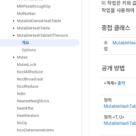
이 작업은 키와 
Mlir
Passthrough
Op
작업을 사용하여 
Mul
No
Nan
Mutable
Dense
Hash
Table
중첩 클래스
Mutable
Hash
Table
Mutable
Hash
Table
Of
Tensors
수
MutableHas
개요
업
Options
Mutex
Mutex
Lock
공개 방법
Nccl
All
Reduce
Nccl
Broadcast
<객체>
출력
Nccl
Reduce
Ndtri
정적
Nearest
Neighbors
MutableHashTab
Next
After
Next
Iteration
정적 <T, U>
No
Op
MutableHashTab
Non
Deterministic
Ints