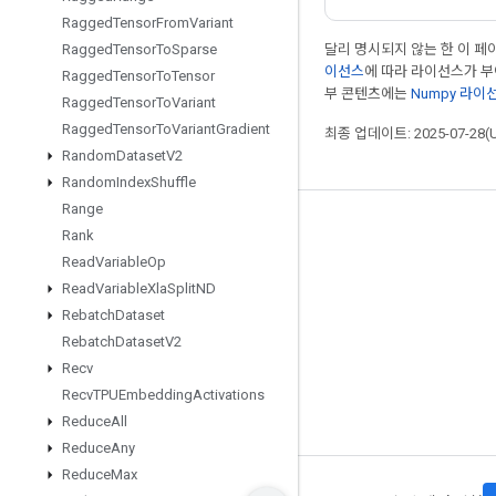
Ragged
Tensor
From
Variant
달리 명시되지 않는 한 이 
Ragged
Tensor
To
Sparse
이선스
에 따라 라이선스가 
Ragged
Tensor
To
Tensor
부 콘텐츠에는
Numpy 라이
Ragged
Tensor
To
Variant
Ragged
Tensor
To
Variant
Gradient
최종 업데이트: 2025-07-28(
Random
Dataset
V2
Random
Index
Shuffle
Range
최신 소식 확인하기
Rank
Read
Variable
Op
블로그
Read
Variable
Xla
Split
ND
포럼
Rebatch
Dataset
GitHub
Rebatch
Dataset
V2
Recv
Twitter
Recv
TPUEmbedding
Activations
YouTube
Reduce
All
Reduce
Any
Reduce
Max