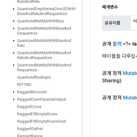
Bias
And
Relu
매개변수
Quantized
Depthwise
Conv2DWith
Bias
And
Relu
And
Requantize
비
Quantized
Mat
Mul
With
Bias
공유이름
Quantized
Mat
Mul
With
Bias
And
Dequantize
Quantized
Mat
Mul
With
Bias
And
공개
출력
<?>
ta
Relu
Quantized
Mat
Mul
With
Bias
And
테이블을 다루십
Relu
And
Requantize
Quantized
Mat
Mul
With
Bias
And
Requantize
공개 정적
Mutab
Quantized
Reshape
Sharing)
RFFTND
Ragged
Bincount
공개 정적
Mutab
Ragged
Count
Sparse
Output
Ragged
Cross
Ragged
Fill
Empty
Rows
Ragged
Fill
Empty
Rows
Grad
Ragged
Gather
Ragged
Range