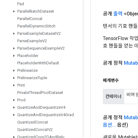
Pad
Parallel
Batch
Dataset
공개
출력
<Obje
Parallel
Concat
텐서의 기호 핸들
Parallel
Dynamic
Stitch
Parse
Example
Dataset
V2
TensorFlow
Parse
Example
V2
호 핸들을 얻는 
Parse
Sequence
Example
V2
Placeholder
공개 정적
Mutab
Placeholder
With
Default
Prelinearize
Prelinearize
Tuple
매개변수
Print
Private
Thread
Pool
Dataset
비어 
컨테이너
Prod
Quantize
And
Dequantize
V4
Quantize
And
Dequantize
V4Grad
공개 정적
Mutab
Quantized
Concat
옵션
.
.
.
옵션)
Quantized
Concat
V2
새로운 Mutabl
Quantized
Conv2DAnd
Relu