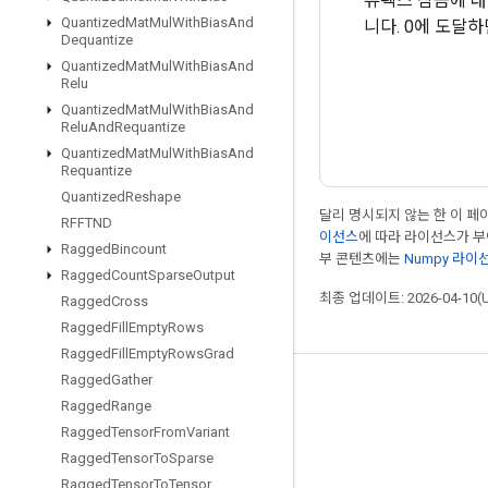
뮤텍스 잠금에 대
Quantized
Mat
Mul
With
Bias
And
니다. 0에 도달
Dequantize
Quantized
Mat
Mul
With
Bias
And
Relu
Quantized
Mat
Mul
With
Bias
And
Relu
And
Requantize
Quantized
Mat
Mul
With
Bias
And
Requantize
Quantized
Reshape
달리 명시되지 않는 한 이 
RFFTND
이선스
에 따라 라이선스가 
Ragged
Bincount
부 콘텐츠에는
Numpy 라이
Ragged
Count
Sparse
Output
최종 업데이트: 2026-04-10(
Ragged
Cross
Ragged
Fill
Empty
Rows
Ragged
Fill
Empty
Rows
Grad
Ragged
Gather
최신 소식 확인하기
Ragged
Range
블로그
Ragged
Tensor
From
Variant
Ragged
Tensor
To
Sparse
포럼
Ragged
Tensor
To
Tensor