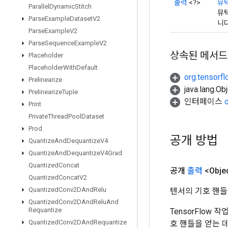
출력
<?>
뮤
Parallel
Dynamic
Stitch
뮤텍
Parse
Example
Dataset
V2
니다
Parse
Example
V2
Parse
Sequence
Example
V2
상속된 메서드
Placeholder
Placeholder
With
Default
org.tensorfl
Prelinearize
java.lang.
Prelinearize
Tuple
인터페이스
Print
Private
Thread
Pool
Dataset
Prod
공개 방법
Quantize
And
Dequantize
V4
Quantize
And
Dequantize
V4Grad
Quantized
Concat
공개
출력
<Obje
Quantized
Concat
V2
Quantized
Conv2DAnd
Relu
텐서의 기호 핸들
Quantized
Conv2DAnd
Relu
And
Requantize
TensorFlow
Quantized
Conv2DAnd
Requantize
호 핸들을 얻는 