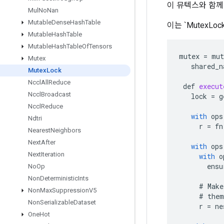
이 뮤텍스와 함께 
Mul
No
Nan
Mutable
Dense
Hash
Table
이는 `MutexLo
Mutable
Hash
Table
Mutable
Hash
Table
Of
Tensors
mutex
=
mut
Mutex
shared_n
Mutex
Lock
Nccl
All
Reduce
def
execut
Nccl
Broadcast
lock
=
g
Nccl
Reduce
with
ops
Ndtri
r
=
fn
Nearest
Neighbors
Next
After
with
ops
Next
Iteration
with
o
ensu
No
Op
Non
Deterministic
Ints
#
Make
Non
Max
Suppression
V5
#
them
Non
Serializable
Dataset
r
=
ne
One
Hot