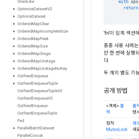
with
ops
Ones
Like
return
Optimize
Dataset
V2
Options
Dataset
Ordered
Map
Clear
Ordered
Map
Incomplete
Size
'fn'이 임계 
Ordered
Map
Peek
종종 사용 사례는
Ordered
Map
Size
만 한 번에 실행되
Ordered
Map
Stage
다.
Ordered
Map
Unstage
Ordered
Map
Unstage
No
Key
두 개의 별도 기
Outfeed
Dequeue
Outfeed
Dequeue
Tuple
공개 방법
Outfeed
Dequeue
Tuple
V2
Outfeed
Dequeue
V2
<객체>
출
출
Outfeed
Enqueue
력
텐
Outfeed
Enqueue
Tuple
Pad
정적
생
Parallel
Batch
Dataset
MutexLock
새로
Parallel
Concat