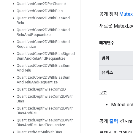
Quantized
Conv2DPer
Channel
Quantized
Conv2DWith
Bias
공개 정적
Mutex
Quantized
Conv2DWith
Bias
And
Relu
새로운 Mutex
Quantized
Conv2DWith
Bias
And
Relu
And
Requantize
Quantized
Conv2DWith
Bias
And
매개변수
Requantize
Quantized
Conv2DWith
Bias
Signed
범위
Sum
And
Relu
And
Requantize
Quantized
Conv2DWith
Bias
Sum
And
Relu
뮤텍스
Quantized
Conv2DWith
Bias
Sum
And
Relu
And
Requantize
Quantized
Depthwise
Conv2D
보고
Quantized
Depthwise
Conv2DWith
Bias
MutexL
Quantized
Depthwise
Conv2DWith
Bias
And
Relu
Quantized
Depthwise
Conv2DWith
공개
출력
<?>
m
Bias
And
Relu
And
Requantize
Quantized
Mat
Mul
With
Bias