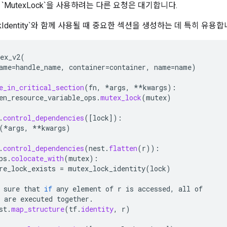
`MutexLock`을 사용하려는 다른 요청은 대기합니다.
ckIdentity`와 함께 사용될 때 중요한 섹션을 생성하는 데 특히 유용합
ex_v2
(
ame
=
handle_name
,
container
=
container
,
name
=
name
)
e_in_critical_section
(
fn
,
*
args
,
**
kwargs
):
en_resource_variable_ops
.
mutex_lock
(
mutex
)
.
control_dependencies
(
[
lock
]
):
(
*
args
,
**
kwargs
)
.
control_dependencies
(
nest
.
flatten
(
r
)):
ps
.
colocate_with
(
mutex
):
re_lock_exists
=
mutex_lock_identity
(
lock
)
sure
that
if
any
element
of
r
is
accessed
,
all
of
are
executed
together
.
st
.
map_structure
(
tf
.
identity
,
r
)