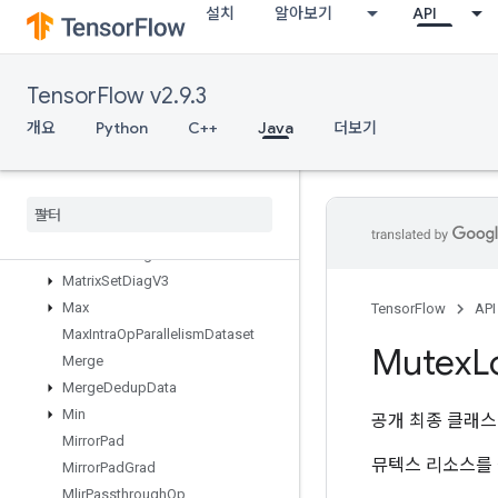
설치
알아보기
API
MapPeek
MapSize
MapStage
TensorFlow v2.9.3
MapUnstage
MapUnstageNoKey
개요
Python
C++
Java
더보기
MatrixDiagPartV2
Matrix
Diag
Part
V3
Matrix
Diag
V2
Matrix
Diag
V3
Matrix
Set
Diag
V2
Matrix
Set
Diag
V3
Max
TensorFlow
API
Max
Intra
Op
Parallelism
Dataset
Mutex
L
Merge
Merge
Dedup
Data
Min
공개 최종 클래
Mirror
Pad
뮤텍스 리소스를 
Mirror
Pad
Grad
Mlir
Passthrough
Op