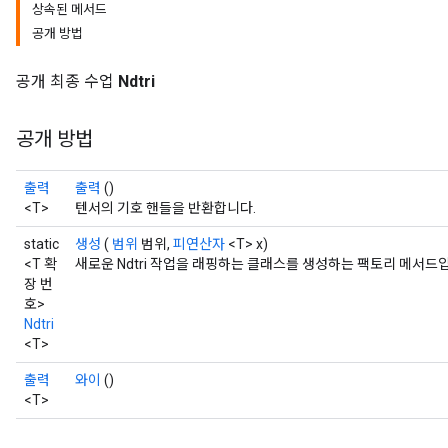
상속된 메서드
공개 방법
공개 최종 수업
Ndtri
공개 방법
출력
출력
()
<T>
텐서의 기호 핸들을 반환합니다.
static
생성
(
범위
범위,
피연산자
<T> x)
<T 확
새로운 Ndtri 작업을 래핑하는 클래스를 생성하는 팩토리 메서드
장 번
호>
Ndtri
<T>
출력
와이
()
<T>