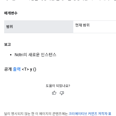
매개변수
현재 범위
범위
ize
보고
Ndtri의 새로운 인스턴스
공개
출력
<T>
y
()
Requantize
ize
AndReluAndRequantize
도움이 되었나요?
u
uAndRequantize
달리 명시되지 않는 한 이 페이지의 콘텐츠에는
크리에이티브 커먼즈 저작자 표
AndRelu