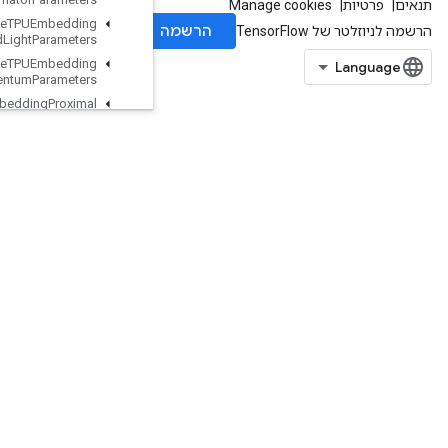
Retrieve
TPUEmbedding
MDLAdagrad
Light
Parameters
Retrieve
TPUEmbedding
Momentum
Parameters
Retrieve
TPUEmbedding
Proximal
Adagrad
Parameters
Retrieve
TPUEmbedding
Proximal
Yogi
Parameters
Retrieve
TPUEmbedding
RMSProp
Parameters
Retrieve
TPUEmbedding
Stochastic
Gradient
Descent
Parameters
Reverse
Reverse
Sequence
Rewrite
Dataset
Risc
Abs
Risc
Add
Risc
Binary
Arithmetic
Risc
Binary
Comparison
Risc
Bitcast