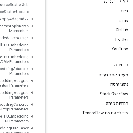
Resource
Scatter
Sub
Resource
Scatter
Update
Resource
Sparse
Apply
Adagrad
V2
Resource
Sparse
Apply
Keras
Momentum
Resource
Strided
Slice
Assign
Retrieve
All
TPUEmbedding
Parameters
Retrieve
TPUEmbedding
ADAMParameters
Retrieve
TPUEmbedding
Adadelta
Parameters
Retrieve
TPUEmbedding
Adagrad
Momentum
Parameters
Retrieve
TPUEmbedding
Adagrad
Parameters
Retrieve
TPUEmbedding
Centered
RMSProp
Parameters
Retrieve
TPUEmbedding
FTRLParameters
Retrieve
TPUEmbedding
Frequency
Estimator
Parameters