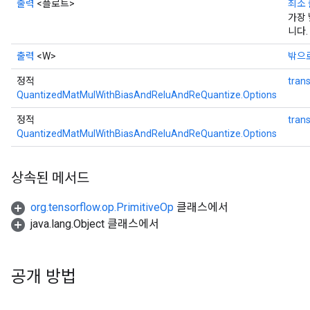
출력
<플로트>
최소
가장 
니다.
출력
<W>
밖으
정적
tran
QuantizedMatMulWithBiasAndReluAndReQuantize.Options
정적
tran
QuantizedMatMulWithBiasAndReluAndReQuantize.Options
상속된 메서드
org.tensorflow.op.PrimitiveOp
클래스에서
java.lang.Object 클래스에서
공개 방법