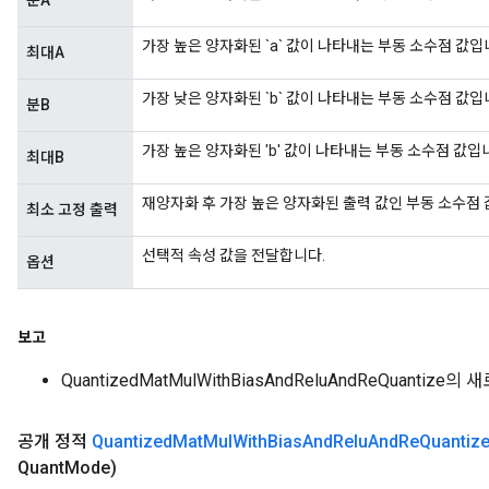
분A
가장 높은 양자화된 `a` 값이 나타내는 부동 소수점 값입
최대A
rs
eters
가장 낮은 양자화된 `b` 값이 나타내는 부동 소수점 값입
분B
ntumParameters
ters
가장 높은 양자화된 'b' 값이 나타내는 부동 소수점 값입
최대B
ropParameters
s
재양자화 후 가장 높은 양자화된 출력 값인 부동 소수점 
최소 고정 출력
atorParameters
ghtParameters
선택적 속성 값을 전달합니다.
옵션
meters
adParameters
rameters
보고
eters
QuantizedMatMulWithBiasAndReluAndReQuantize
ientDescentParameters
공개 정적
Quantized
Mat
Mul
With
Bias
And
Relu
And
Re
Quantiz
Quant
Mode)