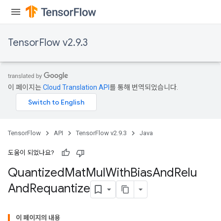
ize
TensorFlow v2.9.3
Requantize
ize
이 페이지는
Cloud Translation API
를 통해 번역되었습니다.
AndReluAndRequantize
u
uAndRequantize
TensorFlow
API
TensorFlow v2.9.3
Java
AndRelu
도움이 되었나요?
AndReluAndRequantize
Quantized
Mat
Mul
With
Bias
And
Relu
And
Requantize
ize
Requantize
이 페이지의 내용