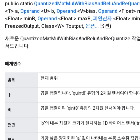
public static
Quantized
Mat
Mul
With
Bias
And
Relu
And
Re
Quan
<T> a
,
Operand
<U> b
,
Operand
<V>bias
,
Operand
<Float> 
<Float> min
B
,
Operand
<Float > max
B
,
피연산자
<Float> min
Freezed
Output
,
Class<W> Toutput
,
옵션
.
.
.
옵션)
새로운 QuantizedMatMulWithBiasAndReluAndReQuan
서드입니다.
매개변수
현재 범위
범위
곱할 행렬입니다. 'quint8' 유형의 2차원 텐서여야 합니다
ㅏ
곱할 행렬이며 'qint8' 유형의 2차원 텐서여야 합니다.
비
'b'의 내부 차원과 크기가 일치하는 1D 바이어스 텐서('tra
편견
m
가장 낮은 양자화된 `a` 값이 나타내는 부동 소수점 값입