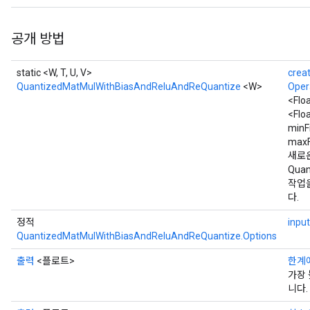
공개 방법
static <W, T, U, V>
crea
QuantizedMatMulWithBiasAndReluAndReQuantize
<W>
Oper
<Flo
<Flo
minF
maxF
새로
Quan
작업
다.
정적
inpu
QuantizedMatMulWithBiasAndReluAndReQuantize.Options
출력
<플로트>
한계
가장 
니다.