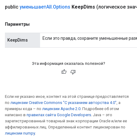
public
уменьшаетAll
.
Options
Keep
Dims
(логическое зна
Параметры
Если это правда, сохраните уменьшенные раз
KeepDims
Эта информация оказалась полезной?
Если не указано иное, контент на этой странице предоставляется
по
лицензии Creative Commons "С указанием авторства 4.0"
, а
примеры кода – по
лицензии Apache 2.0
. Подробнее об этом
написано в
правилах сайта Google Developers
. Java – это
зарегистрированный товарный знак корпорации Oracle и/или ее
аффилированных лиц. Определенный контент лицензирован по
лицензии numpy
.