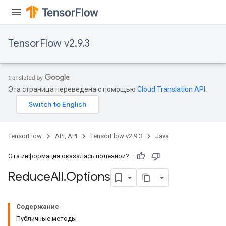
TensorFlow v2.9.3
Эта страница переведена с помощью
Cloud Translation API
.
TensorFlow
API, API
TensorFlow v2.9.3
Java
Эта информация оказалась полезной?
Reduce
All
.
Options
Содержание
Публичные методы