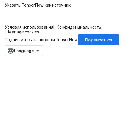
atorParameters
Указать TensorFlow как источник
ghtParameters
meters
adParameters
Условия использования
Конфиденциальность
rameters
Manage cookies
eters
Подписаться
Подпишитесь на новости TensorFlow
ientDescentParameters