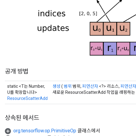
ters
ropParameters
s
atorParameters
ghtParameters
meters
adParameters
rameters
eters
공개 방법
ientDescentParameters
static <T는 Number,
생성
(
범위
범위,
피연산자
<?> 리소스,
피연산
U를 확장합니다>
새로운 ResourceScatterAdd 작업을 래
ResourceScatterAdd
상속된 메서드
org.tensorflow.op.PrimitiveOp
클래스에서